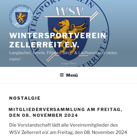
Zum
Inhalt
springen
WINTERSPORTVEREIN
ZELLERREIT E.V.
Langlaufen, Tennis, Fitness, Berg- & Laufsport und vieles
mehr!
Menü
NOSTALGIE
MITGLIEDERVERSAMMLUNG AM FREITAG,
DEN 08. NOVEMBER 2024
Die Vorstandschaft lädt alle Vereinsmitglieder des
WSV Zellerreit e.V. am Freitag, den 08. November 2024