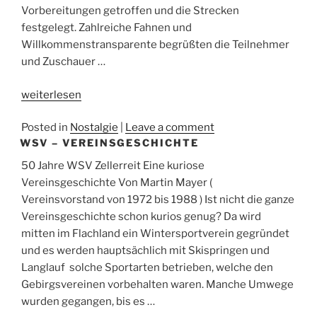
Vorbereitungen getroffen und die Strecken
festgelegt. Zahlreiche Fahnen und
Willkommenstransparente begrüßten die Teilnehmer
und Zuschauer …
„Aus
weiterlesen
der
Posted in
Nostalgie
|
Leave a comment
Gründerzeit
WSV – VEREINSGESCHICHTE
des
WSV
50 Jahre WSV Zellerreit Eine kuriose
II“
Vereinsgeschichte Von Martin Mayer (
Vereinsvorstand von 1972 bis 1988 ) Ist nicht die ganze
Vereinsgeschichte schon kurios genug? Da wird
mitten im Flachland ein Wintersportverein gegründet
und es werden hauptsächlich mit Skispringen und
Langlauf solche Sportarten betrieben, welche den
Gebirgsvereinen vorbehalten waren. Manche Umwege
wurden gegangen, bis es …