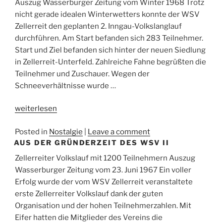
Auszug Wasserburger Zeitung vom Winter 1968 Trotz
nicht gerade idealen Winterwetters konnte der WSV
Zellerreit den geplanten 2. Inngau-Volkslanglauf
durchführen. Am Start befanden sich 283 Teilnehmer.
Start und Ziel befanden sich hinter der neuen Siedlung
in Zellerreit-Unterfeld. Zahlreiche Fahne begrüßten die
Teilnehmer und Zuschauer. Wegen der
Schneeverhältnisse wurde …
„Aus
weiterlesen
der
Posted in
Nostalgie
|
Leave a comment
Gründerzeit
AUS DER GRÜNDERZEIT DES WSV II
des
WSV“
Zellerreiter Volkslauf mit 1200 Teilnehmern Auszug
Wasserburger Zeitung vom 23. Juni 1967 Ein voller
Erfolg wurde der vom WSV Zellerreit veranstaltete
erste Zellerreiter Volkslauf dank der guten
Organisation und der hohen Teilnehmerzahlen. Mit
Eifer hatten die Mitglieder des Vereins die