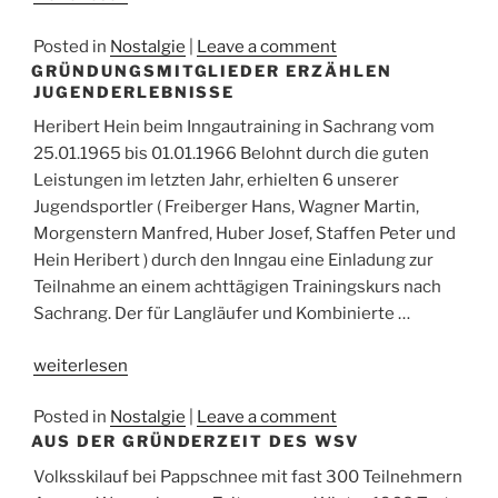
“Alpha-
Posted in
Nostalgie
|
Leave a comment
Tier“
GRÜNDUNGSMITGLIEDER ERZÄHLEN
erinnert
JUGENDERLEBNISSE
sich“
Heribert Hein beim Inngautraining in Sachrang vom
25.01.1965 bis 01.01.1966 Belohnt durch die guten
Leistungen im letzten Jahr, erhielten 6 unserer
Jugendsportler ( Freiberger Hans, Wagner Martin,
Morgenstern Manfred, Huber Josef, Staffen Peter und
Hein Heribert ) durch den Inngau eine Einladung zur
Teilnahme an einem achttägigen Trainingskurs nach
Sachrang. Der für Langläufer und Kombinierte …
„Gründungsmitglieder
weiterlesen
erzählen
Posted in
Nostalgie
|
Leave a comment
Jugenderlebnisse“
AUS DER GRÜNDERZEIT DES WSV
Volksskilauf bei Pappschnee mit fast 300 Teilnehmern