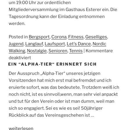
um 19:00 Uhr zur ordentlichen
Mitgliederversammlung im Gasthaus Esterer ein. Die
Tagesordnung kann der Einladung entnommen
werden.
Posted in
Bergsport
,
Corona
,
Fitness
,
Geselliges
,
Jugend
,
Langlauf
,
Laufsport
,
Let's Dance
,
Nordic
Walking
,
Nostalgie
,
Senioren
,
Tennis
|
Kommentare
für
deaktiviert
EIN “ALPHA-TIER“ ERINNERT SICH
Mitgliederversammlung
am
Der Ausspruch „Alpha-Tier“ unseres jetzigen
Freitag,
Vorsitzenden hat mich erst mal befremdet und ich
den
eruierte sofort, was das bedeutete. Trotzdem weiß ich
08.
noch nicht, ist es sinnvoll,wenn, man sehr viel anpackt
November
und tut für den Verein oder ist man dumm, weil man
2024
sich so engagiert. Sei es wie es sei! 50jähriger
Rückblick auf das Vereinsgeschehen ist …
„Ein
weiterlesen