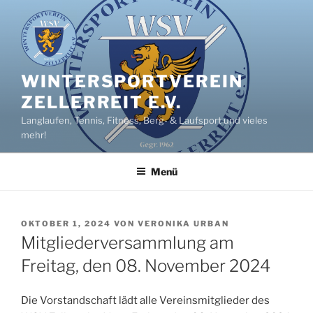
Zum
Inhalt
springen
WINTERSPORTVEREIN
ZELLERREIT E.V.
Langlaufen, Tennis, Fitness, Berg- & Laufsport und vieles
mehr!
Menü
VERÖFFENTLICHT
OKTOBER 1, 2024
VON
VERONIKA URBAN
AM
Mitgliederversammlung am
Freitag, den 08. November 2024
Die Vorstandschaft lädt alle Vereinsmitglieder des