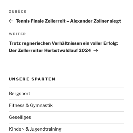
Beitragsnavigation
Vorheriger
ZURÜCK
Beitrag
Tennis Finale Zellerreit – Alexander Zollner siegt
Nächster
WEITER
Beitrag
Trotz regnerischen Verhältnissen ein voller Erfolg:
Der Zellerreiter Herbstwaldlauf 2024
UNSERE SPARTEN
Bergsport
Fitness & Gymnastik
Geselliges
Kinder- & Jugendtraining