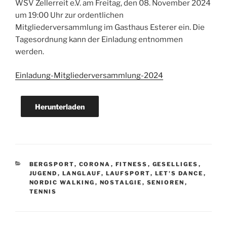
WSV Zellerreit e.V. am Freitag, den 08. November 2024
um 19:00 Uhr zur ordentlichen
Mitgliederversammlung im Gasthaus Esterer ein. Die
Tagesordnung kann der Einladung entnommen
werden.
Einladung-Mitgliederversammlung-2024
Herunterladen
KATEGORIEN
BERGSPORT
,
CORONA
,
FITNESS
,
GESELLIGES
,
JUGEND
,
LANGLAUF
,
LAUFSPORT
,
LET'S DANCE
,
NORDIC WALKING
,
NOSTALGIE
,
SENIOREN
,
TENNIS