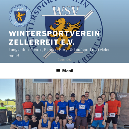
Zum
Inhalt
springen
WINTERSPORTVEREIN
ZELLERREIT E.V.
Langlaufen, Tennis, Fitness, Berg- & Laufsport und vieles
mehr!
Menü