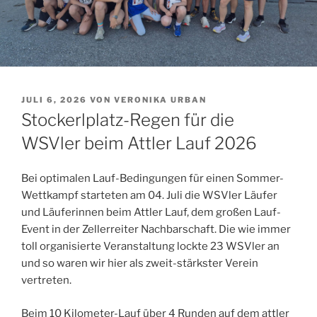
VERÖFFENTLICHT
JULI 6, 2026
VON
VERONIKA URBAN
AM
Stockerlplatz-Regen für die
WSVler beim Attler Lauf 2026
Bei optimalen Lauf-Bedingungen für einen Sommer-
Wettkampf starteten am 04. Juli die WSVler Läufer
und Läuferinnen beim Attler Lauf, dem großen Lauf-
Event in der Zellerreiter Nachbarschaft. Die wie immer
toll organisierte Veranstaltung lockte 23 WSVler an
und so waren wir hier als zweit-stärkster Verein
vertreten.
Beim 10 Kilometer-Lauf über 4 Runden auf dem attler