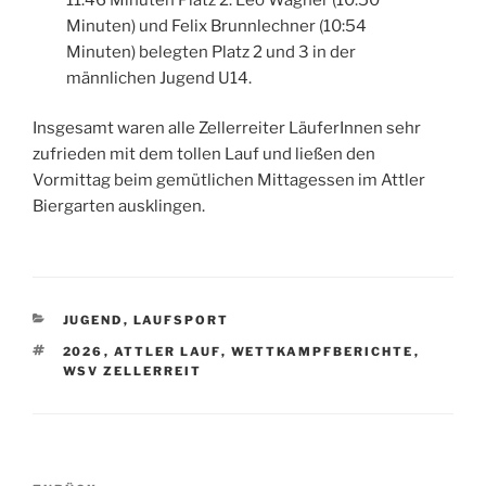
Minuten) und Felix Brunnlechner (10:54
Minuten) belegten Platz 2 und 3 in der
männlichen Jugend U14.
Insgesamt waren alle Zellerreiter LäuferInnen sehr
zufrieden mit dem tollen Lauf und ließen den
Vormittag beim gemütlichen Mittagessen im Attler
Biergarten ausklingen.
KATEGORIEN
JUGEND
,
LAUFSPORT
SCHLAGWÖRTER
2026
,
ATTLER LAUF
,
WETTKAMPFBERICHTE
,
WSV ZELLERREIT
Beitragsnavigation