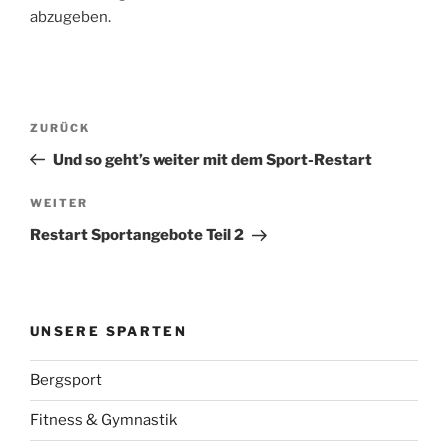
abzugeben.
Beitragsnavigation
Vorheriger
ZURÜCK
Beitrag
Und so geht’s weiter mit dem Sport-Restart
Nächster
WEITER
Beitrag
Restart Sportangebote Teil 2
UNSERE SPARTEN
Bergsport
Fitness & Gymnastik