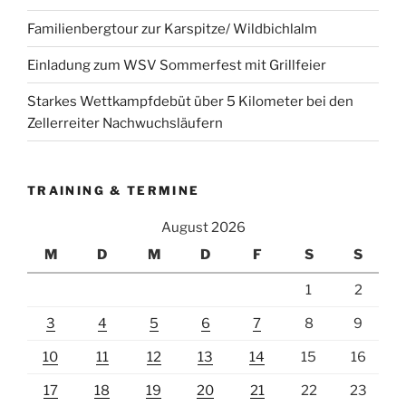
Familienbergtour zur Karspitze/ Wildbichlalm
Einladung zum WSV Sommerfest mit Grillfeier
Starkes Wettkampfdebüt über 5 Kilometer bei den
Zellerreiter Nachwuchsläufern
TRAINING & TERMINE
August 2026
M
D
M
D
F
S
S
1
2
3
4
5
6
7
8
9
10
11
12
13
14
15
16
17
18
19
20
21
22
23