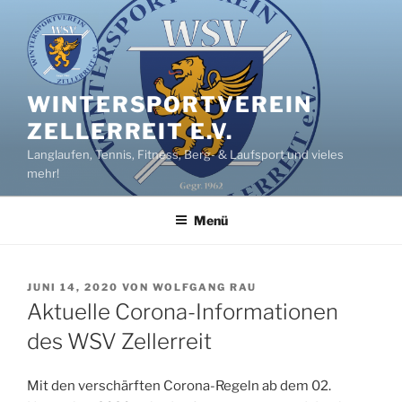
Zum
Inhalt
springen
WINTERSPORTVEREIN
ZELLERREIT E.V.
Langlaufen, Tennis, Fitness, Berg- & Laufsport und vieles
mehr!
Menü
VERÖFFENTLICHT
JUNI 14, 2020
VON
WOLFGANG RAU
AM
Aktuelle Corona-Informationen
des WSV Zellerreit
Mit den verschärften Corona-Regeln ab dem 02.