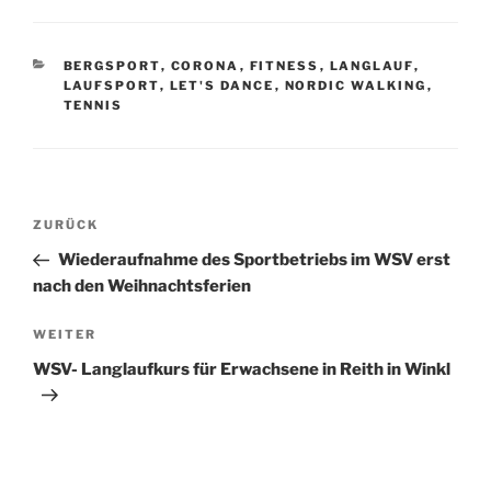
KATEGORIEN
BERGSPORT
,
CORONA
,
FITNESS
,
LANGLAUF
,
LAUFSPORT
,
LET'S DANCE
,
NORDIC WALKING
,
TENNIS
Beitragsnavigation
Vorheriger
ZURÜCK
Beitrag
Wiederaufnahme des Sportbetriebs im WSV erst
nach den Weihnachtsferien
Nächster
WEITER
Beitrag
WSV- Langlaufkurs für Erwachsene in Reith in Winkl