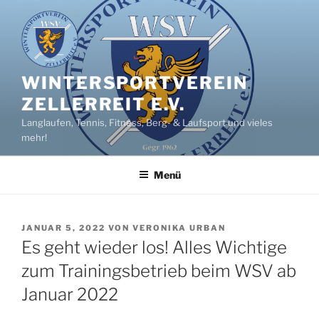
Zum
Inhalt
springen
WINTERSPORTVEREIN
ZELLERREIT E.V.
Langlaufen, Tennis, Fitness, Berg- & Laufsport und vieles
mehr!
Menü
VERÖFFENTLICHT
JANUAR 5, 2022
VON
VERONIKA URBAN
AM
Es geht wieder los! Alles Wichtige
zum Trainingsbetrieb beim WSV ab
Januar 2022