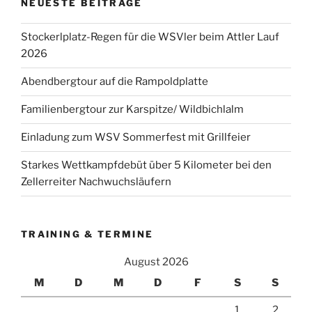
NEUESTE BEITRÄGE
Stockerlplatz-Regen für die WSVler beim Attler Lauf
2026
Abendbergtour auf die Rampoldplatte
Familienbergtour zur Karspitze/ Wildbichlalm
Einladung zum WSV Sommerfest mit Grillfeier
Starkes Wettkampfdebüt über 5 Kilometer bei den
Zellerreiter Nachwuchsläufern
TRAINING & TERMINE
August 2026
M
D
M
D
F
S
S
1
2