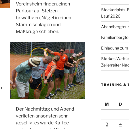
Vereinsheim finden, einen
Stockerlplatz-
Parkour auf Stelzen
Lauf 2026
bewältigen, Nägel in einen
Stamm schlagen und
Abendbergtour 
Maßkrüge schieben.
Familienbergto
Einladung zum 
Starkes Wettka
Zellerreiter N
TRAINING & 
n
M
D
Der Nachmittag und Abend
verliefen ansonsten sehr
gesellig, es wurde Kaffee
3
4