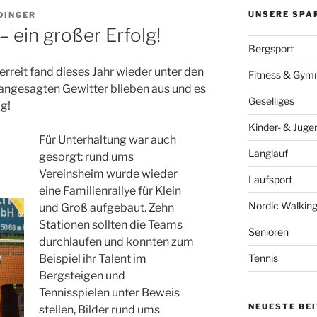
UNSERE SPA
DINGER
ein großer Erfolg!
Bergsport
reit fand dieses Jahr wieder unter den
Fitness & Gymn
 angesagten Gewitter blieben aus und es
Geselliges
g!
Kinder- & Juge
Für Unterhaltung war auch
Langlauf
gesorgt: rund ums
Vereinsheim wurde wieder
Laufsport
eine Familienrallye für Klein
Nordic Walkin
und Groß aufgebaut. Zehn
Stationen sollten die Teams
Senioren
durchlaufen und konnten zum
Tennis
Beispiel ihr Talent im
Bergsteigen und
Tennisspielen unter Beweis
NEUESTE BE
stellen, Bilder rund ums