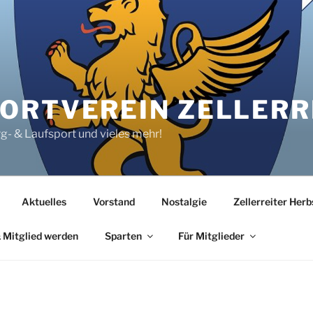
RTVEREIN ZELLERRE
rg- & Laufsport und vieles mehr!
Aktuelles
Vorstand
Nostalgie
Zellerreiter Her
 Mitglied werden
Sparten
Für Mitglieder