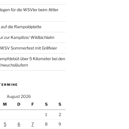
Regen für die WSVler beim Attler
auf die Rampoldplatte
ur zur Karspitze/ Wildbichlalm
WSV Sommerfest mit Grillfeier
mpfdebüt über 5 Kilometer bei den
achwuchsläufern
TERMINE
August 2026
M
D
F
S
S
1
2
5
6
7
8
9