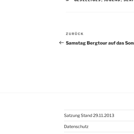
Beitragsnavigation
Vorheriger
ZURÜCK
Beitrag
Samstag Bergtour auf das So
Satzung Stand 29.11.2013
Datenschutz