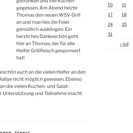
getrunken und viel Kuchen
10
11
gegessen. Am Abend heizte
17
18
Thomas den neuen WSV-Grill
an und man lies die Feier
24
25
gemütlich ausklingen. Ein
31
herzliches Dankeschön geht
hier an Thomas, der für alle
« Juli
Helfer Grillfleisch gesponsert
hat!
eschön auch an die vielen Helfer an den
 Rallye nicht möglich gewesen. Ebenso
n die vielen Kuchen- und Salat-
er Unterstützung und Teilnahme macht
IOREN
,
TENNIS