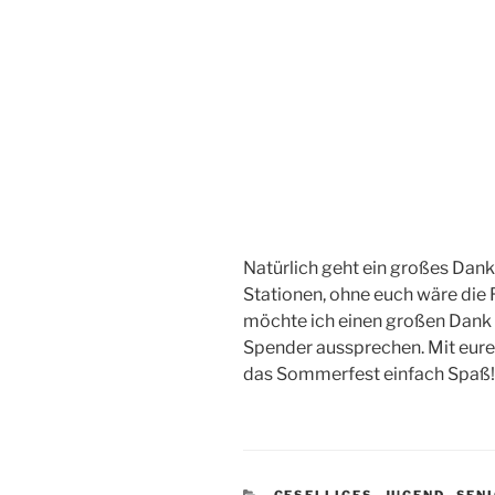
Natürlich geht ein großes Dank
Stationen, ohne euch wäre die
möchte ich einen großen Dank a
Spender aussprechen. Mit eur
das Sommerfest einfach Spaß!
KATEGORIEN
GESELLIGES
,
JUGEND
,
SEN