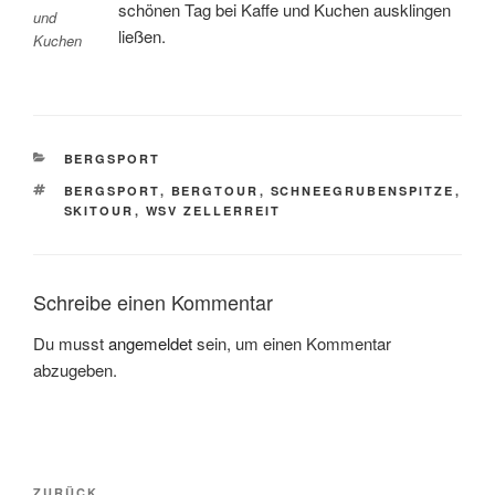
schönen Tag bei Kaffe und Kuchen ausklingen
und
ließen.
Kuchen
KATEGORIEN
BERGSPORT
SCHLAGWÖRTER
BERGSPORT
,
BERGTOUR
,
SCHNEEGRUBENSPITZE
,
SKITOUR
,
WSV ZELLERREIT
Schreibe einen Kommentar
Du musst
angemeldet
sein, um einen Kommentar
abzugeben.
Beitragsnavigation
ZURÜCK