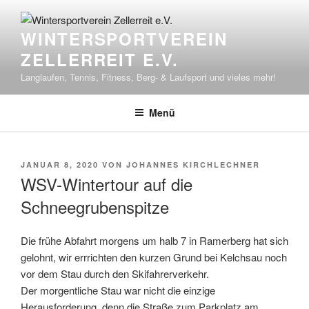
Zum
Inhalt
WINTERSPORTVEREIN
springen
ZELLERREIT E.V.
Langlaufen, Tennis, Fitness, Berg- & Laufsport und vieles mehr!
Menü
VERÖFFENTLICHT
JANUAR 8, 2020
VON
JOHANNES KIRCHLECHNER
AM
WSV-Wintertour auf die
Schneegrubenspitze
Die frühe Abfahrt morgens um halb 7 in Ramerberg hat sich
gelohnt, wir errrichten den kurzen Grund bei Kelchsau noch
vor dem Stau durch den Skifahrerverkehr.
Der morgentliche Stau war nicht die einzige
Herausforderung, denn die Straße zum Parkplatz am