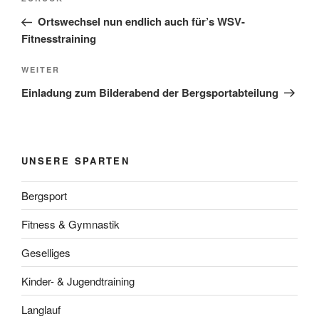
Vorheriger
Beitrag
Ortswechsel nun endlich auch für’s WSV-
Fitnesstraining
Nächster
WEITER
Beitrag
Einladung zum Bilderabend der Bergsportabteilung
UNSERE SPARTEN
Bergsport
Fitness & Gymnastik
Geselliges
Kinder- & Jugendtraining
Langlauf