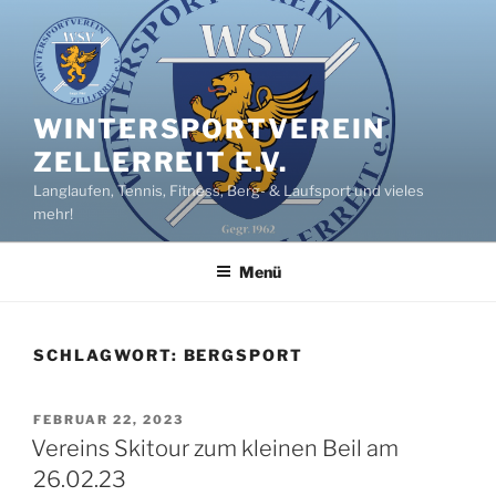
Zum
Inhalt
springen
WINTERSPORTVEREIN
ZELLERREIT E.V.
Langlaufen, Tennis, Fitness, Berg- & Laufsport und vieles
mehr!
Menü
SCHLAGWORT:
BERGSPORT
VERÖFFENTLICHT
FEBRUAR 22, 2023
AM
Vereins Skitour zum kleinen Beil am
26.02.23