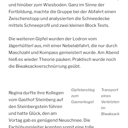
und hinüber zum Wiesboden. Ganz im Sinne der 
Fortbildung, machte die Gruppe bei der Abfahrt einen 
Zwischenstopp und analysierten die Schneedecke 
mittels Schneeprofil und zwei kleinen Block Tests.
Die weiteren Gipfel wurden der Lodron vom
Jägerhütterl aus, mit einer Nebelabfahrt, die nur durch
Maschzahl und Kompass gemeistert wurde. Am Abend
hieß es wieder Theorie pauken. Praktisch wurde noch
die Biwaksackverschnürrung geübt.
Gipfelanstieg
Transport
Regina durfte ihre Kollegen
zum
eines
vom Gasthof Steinberg auf
Gasnerkogel
Verletzten
den Steinbergstein führen
im
und hatte Glück, den am
Biwaksack
Vortag gab es genügend Neuschnee. Die
Fachübungsleiter konnten somit eine tolle