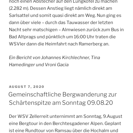
noch einen Abstecher auf den Lungkofel zu machen
(2.282 m). Dessen Anstieg liegt nämlich direkt am
Sarlsattel und somit quasi direkt am Weg. Nun ging es
dann über viele – durch das Tauwasser der letzten
Nacht sehr matschigen – Almwiesen zurück zum Bus in
Bad Altprags und pünktlich um 16:00 Uhr traten die
WSVler dann die Heimfahrt nach Ramerberg an.
Ein Bericht von Johannes Kirchlechner, Tina
Hamedinger und Vroni Gacia
VERÖFFENTLICHT
AUGUST 7, 2020
AM
Gemeinschaftliche Bergwanderung zur
Schärtenspitze am Sonntag 09.08.20
Der WSV Zellerreit unternimmt am Sonntag, 9.August
eine Bergtour in den Berchtesgadener Alpen. Geplant
ist eine Rundtour von Ramsau über die Hochalm und