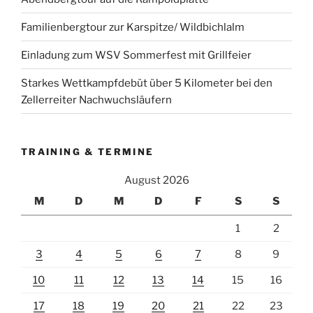
Familienbergtour zur Karspitze/ Wildbichlalm
Einladung zum WSV Sommerfest mit Grillfeier
Starkes Wettkampfdebüt über 5 Kilometer bei den
Zellerreiter Nachwuchsläufern
TRAINING & TERMINE
August 2026
M
D
M
D
F
S
S
1
2
3
4
5
6
7
8
9
10
11
12
13
14
15
16
17
18
19
20
21
22
23