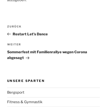
Beitragsnavigation
Vorheriger
ZURÜCK
Beitrag
Restart Let’s Dance
Nächster
WEITER
Beitrag
Sommerfest mit Familienrallye wegen Corona
abgesagt
UNSERE SPARTEN
Bergsport
Fitness & Gymnastik