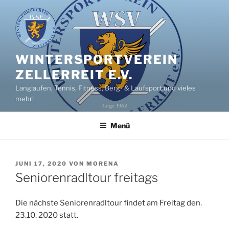
Zum
Inhalt
springen
WINTERSPORTVEREIN
ZELLERREIT E.V.
Langlaufen, Tennis, Fitness, Berg- & Laufsport und vieles
mehr!
Menü
VERÖFFENTLICHT
JUNI 17, 2020
VON
MORENA
AM
Seniorenradltour freitags
Die nächste Seniorenradltour findet am Freitag den.
23.10. 2020 statt.