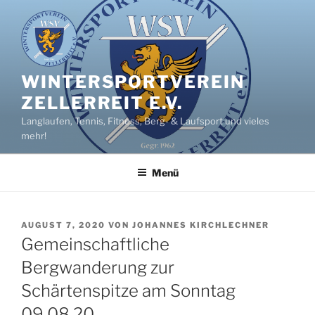
Zum
Inhalt
springen
WINTERSPORTVEREIN
ZELLERREIT E.V.
Langlaufen, Tennis, Fitness, Berg- & Laufsport und vieles
mehr!
Menü
VERÖFFENTLICHT
AUGUST 7, 2020
VON
JOHANNES KIRCHLECHNER
AM
Gemeinschaftliche
Bergwanderung zur
Schärtenspitze am Sonntag
09.08.20