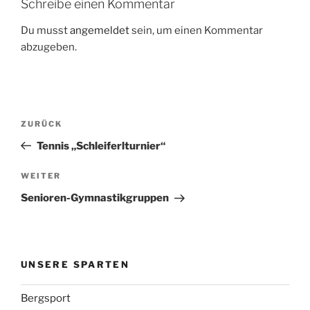
Schreibe einen Kommentar
Du musst
angemeldet
sein, um einen Kommentar
abzugeben.
Beitragsnavigation
Vorheriger
ZURÜCK
Beitrag
Tennis „Schleiferlturnier“
Nächster
WEITER
Beitrag
Senioren-Gymnastikgruppen
UNSERE SPARTEN
Bergsport