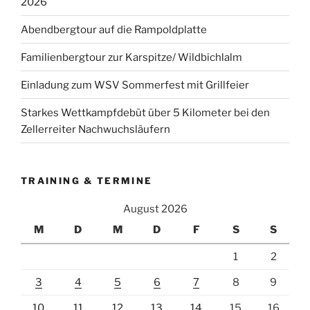
2026
Abendbergtour auf die Rampoldplatte
Familienbergtour zur Karspitze/ Wildbichlalm
Einladung zum WSV Sommerfest mit Grillfeier
Starkes Wettkampfdebüt über 5 Kilometer bei den
Zellerreiter Nachwuchsläufern
TRAINING & TERMINE
August 2026
M
D
M
D
F
S
S
1
2
3
4
5
6
7
8
9
10
11
12
13
14
15
16