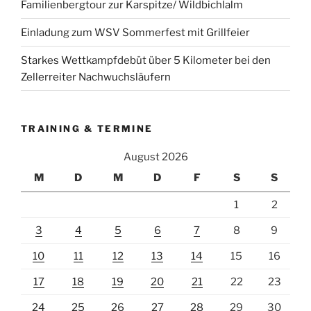
Familienbergtour zur Karspitze/ Wildbichlalm
Einladung zum WSV Sommerfest mit Grillfeier
Starkes Wettkampfdebüt über 5 Kilometer bei den
Zellerreiter Nachwuchsläufern
TRAINING & TERMINE
August 2026
M
D
M
D
F
S
S
1
2
3
4
5
6
7
8
9
10
11
12
13
14
15
16
17
18
19
20
21
22
23
24
25
26
27
28
29
30