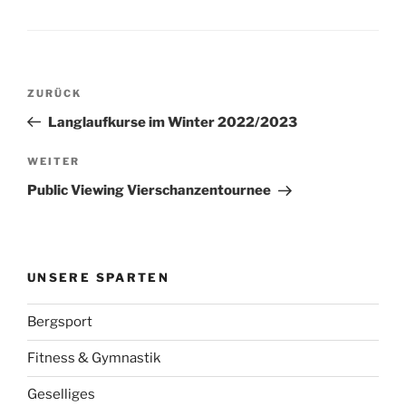
Beitragsnavigation
Vorheriger
ZURÜCK
Beitrag
Langlaufkurse im Winter 2022/2023
Nächster
WEITER
Beitrag
Public Viewing Vierschanzentournee
UNSERE SPARTEN
Bergsport
Fitness & Gymnastik
Geselliges