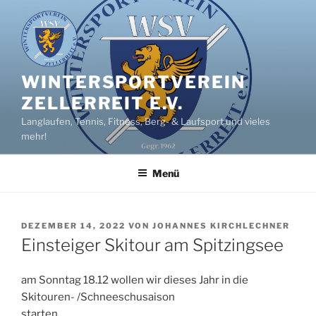
Zum
Inhalt
springen
WINTERSPORTVEREIN
ZELLERREIT E.V.
Langlaufen, Tennis, Fitness, Berg- & Laufsport und vieles
mehr!
Menü
VERÖFFENTLICHT
DEZEMBER 14, 2022
VON
JOHANNES KIRCHLECHNER
AM
Einsteiger Skitour am Spitzingsee
am Sonntag 18.12 wollen wir dieses Jahr in die
Skitouren- /Schneeschusaison
starten.