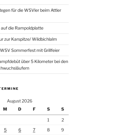
Regen für die WSVler beim Attler
auf die Rampoldplatte
ur zur Karspitze/ Wildbichlalm
WSV Sommerfest mit Grillfeier
mpfdebüt über 5 Kilometer bei den
achwuchsläufern
TERMINE
August 2026
M
D
F
S
S
1
2
5
6
7
8
9