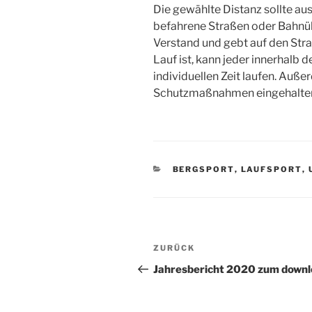
Die gewählte Distanz sollte au
befahrene Straßen oder Bahnüb
Verstand und gebt auf den Straß
Lauf ist, kann jeder innerhalb
individuellen Zeit laufen. Auß
Schutzmaßnahmen eingehalte
KATEGORIEN
BERGSPORT
,
LAUFSPORT
,
Beitragsnavigation
Vorheriger
ZURÜCK
Beitrag
Jahresbericht 2020 zum down