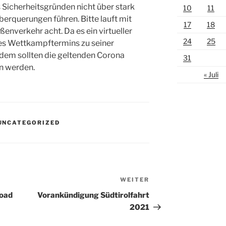
s Sicherheitsgründen nicht über stark
10
11
erquerungen führen. Bitte lauft mit
17
18
enverkehr acht. Da es ein virtueller
24
25
 des Wettkampftermins zu seiner
erdem sollten die geltenden Corona
31
n werden.
« Juli
UNCATEGORIZED
WEITER
Nächster
Beitrag
load
Vorankündigung Südtirolfahrt
2021