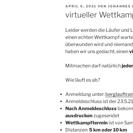
VERÖFFENTLICHT
APRIL 9, 2021
VON
JOHANNES 
AM
virtueller Wettkam
Leider werden die Läufer und 
einen echten Wettkampf warten
überwunden wird und niemand s
haben wir uns gedacht, einen
v
Mitmachen darf natürlich
jede
Wie läuft es ab?
Anmeldung unter:
berglauftrai
Anmeldeschluss ist der 23.5.21
Nach Anmeldeschluss
bekomm
ausdrucken
zugesendet
Wettkampftermin
ist von Sa
Distanzen:
5 km oder 10 km