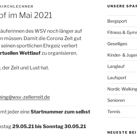
UNSERE SPA
KIRCHLECHNER
pf im Mai 2021
Bergsport
Läuferinnen des WSV noch länger auf
Fitness & Gymn
 müssen. Damit die Corona Zeit gut
Geselliges
einen sportlichen Ehrgeiz verliert
irtuellen Wettlauf
zu organisieren.
Kinder- & Juge
Langlauf
r
, der Zeit und Lust hat.
Laufsport
Nordic Walkin
ning@wsv-zellerreit.de
Senioren
Tennis
t jeder eine
Startnummer zum selbst
mstag
29.05.21 bis Sonntag 30.05.21
NEUESTE BE