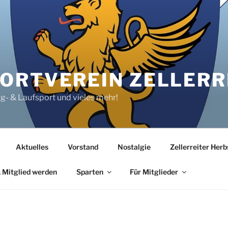
RTVEREIN ZELLERRE
rg- & Laufsport und vieles mehr!
Aktuelles
Vorstand
Nostalgie
Zellerreiter Her
 Mitglied werden
Sparten
Für Mitglieder