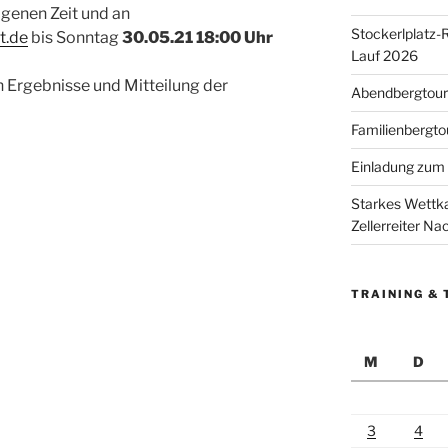
igenen Zeit und an
Stockerlplatz-
t.de
bis Sonntag
30.05.21 18:00 Uhr
Lauf 2026
Ergebnisse und Mitteilung der
Abendbergtour 
Familienbergto
Einladung zum 
Starkes Wettka
Zellerreiter N
TRAINING & 
M
D
3
4