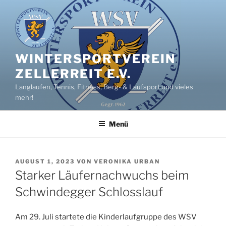
Zum
Inhalt
springen
WINTERSPORTVEREIN
ZELLERREIT E.V.
Langlaufen, Tennis, Fitness, Berg- & Laufsport und vieles
mehr!
Menü
VERÖFFENTLICHT
AUGUST 1, 2023
VON
VERONIKA URBAN
AM
Starker Läufernachwuchs beim
Schwindegger Schlosslauf
Am 29. Juli startete die Kinderlaufgruppe des WSV