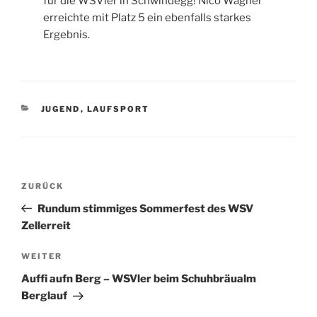
für die WSVler in Schwindegg! Nico Wagner
erreichte mit Platz 5 ein ebenfalls starkes
Ergebnis.
KATEGORIEN
JUGEND
,
LAUFSPORT
Beitragsnavigation
Vorheriger
ZURÜCK
Beitrag
Rundum stimmiges Sommerfest des WSV
Zellerreit
Nächster
WEITER
Beitrag
Auffi aufn Berg – WSVler beim Schuhbräualm
Berglauf