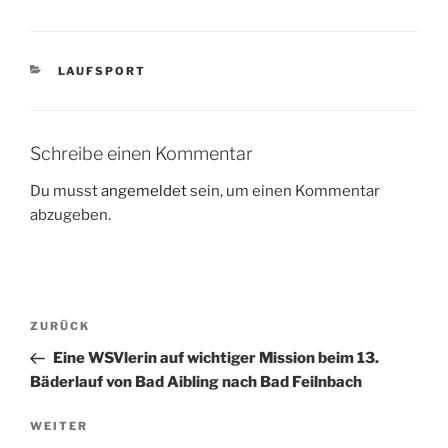
KATEGORIEN
LAUFSPORT
Schreibe einen Kommentar
Du musst
angemeldet
sein, um einen Kommentar
abzugeben.
Beitragsnavigation
Vorheriger
ZURÜCK
Beitrag
Eine WSVlerin auf wichtiger Mission beim 13.
Bäderlauf von Bad Aibling nach Bad Feilnbach
Nächster
WEITER