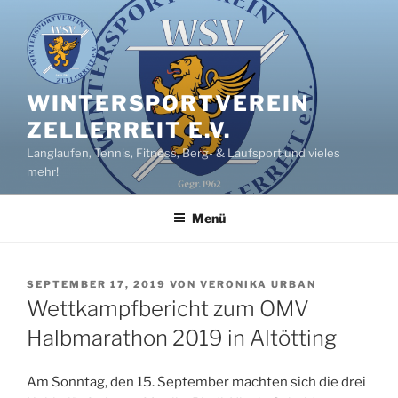
Zum
Inhalt
springen
WINTERSPORTVEREIN
ZELLERREIT E.V.
Langlaufen, Tennis, Fitness, Berg- & Laufsport und vieles
mehr!
Menü
VERÖFFENTLICHT
SEPTEMBER 17, 2019
VON
VERONIKA URBAN
AM
Wettkampfbericht zum OMV
Halbmarathon 2019 in Altötting
Am Sonntag, den 15. September machten sich die drei