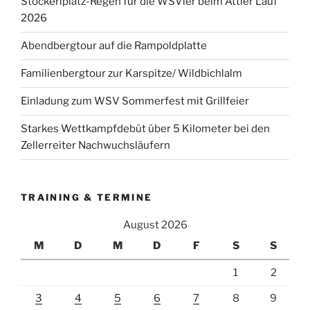
Stockerlplatz-Regen für die WSVler beim Attler Lauf
2026
Abendbergtour auf die Rampoldplatte
Familienbergtour zur Karspitze/ Wildbichlalm
Einladung zum WSV Sommerfest mit Grillfeier
Starkes Wettkampfdebüt über 5 Kilometer bei den
Zellerreiter Nachwuchsläufern
TRAINING & TERMINE
August 2026
M
D
M
D
F
S
S
1
2
3
4
5
6
7
8
9