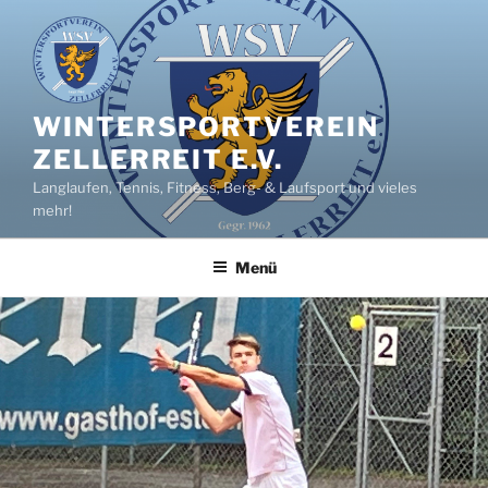
Zum
Inhalt
springen
WINTERSPORTVEREIN
ZELLERREIT E.V.
Langlaufen, Tennis, Fitness, Berg- & Laufsport und vieles
mehr!
Menü