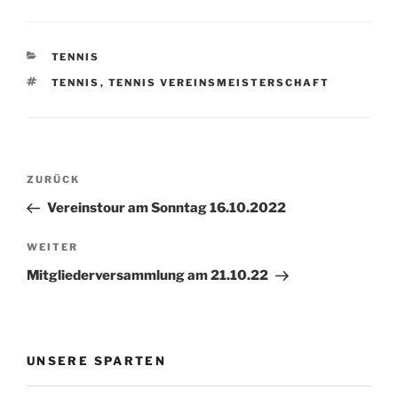
KATEGORIEN
TENNIS
SCHLAGWÖRTER
TENNIS
,
TENNIS VEREINSMEISTERSCHAFT
Beitragsnavigation
Vorheriger
ZURÜCK
Beitrag
Vereinstour am Sonntag 16.10.2022
Nächster
WEITER
Beitrag
Mitgliederversammlung am 21.10.22
UNSERE SPARTEN