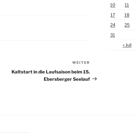
10
11
17
18
24
25
31
« Juli
WEITER
Nächster
Beitrag
Kaltstart in die Laufsaison beim 15.
Ebersberger Seelauf