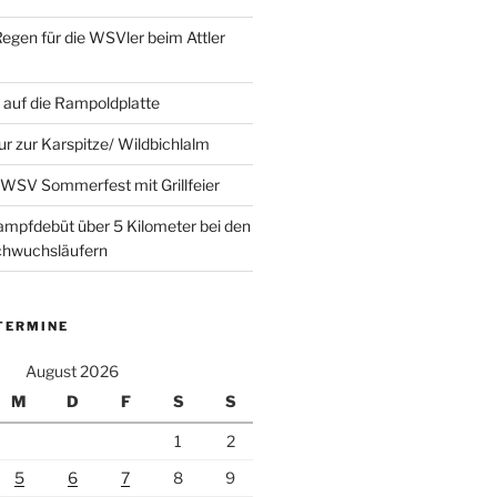
Regen für die WSVler beim Attler
auf die Rampoldplatte
ur zur Karspitze/ Wildbichlalm
WSV Sommerfest mit Grillfeier
mpfdebüt über 5 Kilometer bei den
achwuchsläufern
TERMINE
August 2026
M
D
F
S
S
1
2
5
6
7
8
9