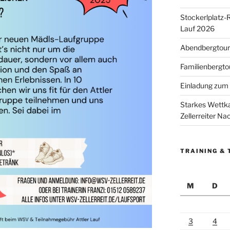
Stockerlplatz-
Lauf 2026
Abendbergtour 
Familienbergto
Einladung zum 
Starkes Wettka
Zellerreiter N
TRAINING & 
M
D
3
4