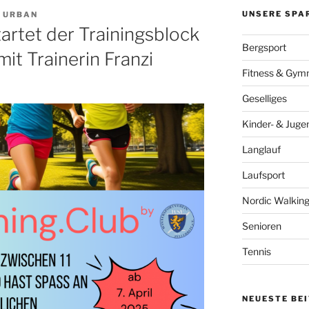
UNSERE SPA
 URBAN
tartet der Trainingsblock
Bergsport
mit Trainerin Franzi
Fitness & Gymn
Geselliges
Kinder- & Juge
Langlauf
Laufsport
Nordic Walkin
Senioren
Tennis
NEUESTE BE