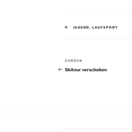
KATEGORIEN
JUGEND
,
LAUFSPORT
Beitragsnavigation
Vorheriger
ZURÜCK
Beitrag
Skitour verschoben