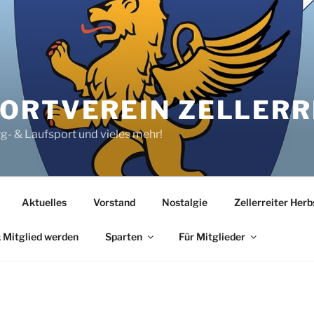
RTVEREIN ZELLERRE
rg- & Laufsport und vieles mehr!
Aktuelles
Vorstand
Nostalgie
Zellerreiter Her
 Mitglied werden
Sparten
Für Mitglieder