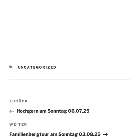
KATEGORIEN
UNCATEGORIZED
Beitragsnavigation
Vorheriger
ZURÜCK
Beitrag
Hochgern am Sonntag 06.07.25
Nächster
WEITER
Beitrag
Familienbergtour am Sonntag 03.08.25