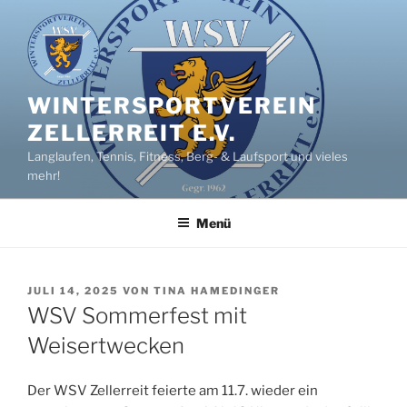
Zum
Inhalt
springen
WINTERSPORTVEREIN
ZELLERREIT E.V.
Langlaufen, Tennis, Fitness, Berg- & Laufsport und vieles
mehr!
Menü
VERÖFFENTLICHT
JULI 14, 2025
VON
TINA HAMEDINGER
AM
WSV Sommerfest mit
Weisertwecken
Der WSV Zellerreit feierte am 11.7. wieder ein