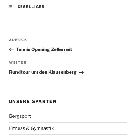
KATEGORIEN
GESELLIGES
Beitragsnavigation
Vorheriger
ZURÜCK
Beitrag
Tennis Opening Zellerreit
Nächster
WEITER
Beitrag
Rundtour um den Klausenberg
UNSERE SPARTEN
Bergsport
Fitness & Gymnastik