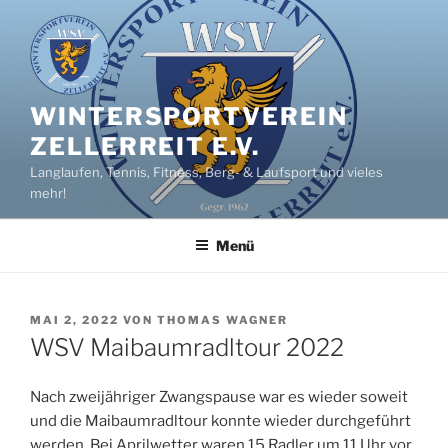
Zum
Inhalt
springen
WINTERSPORTVEREIN
ZELLERREIT E.V.
Langlaufen, Tennis, Fitness, Berg- & Laufsport und vieles
mehr!
Menü
VERÖFFENTLICHT
MAI 2, 2022
VON
THOMAS WAGNER
AM
WSV Maibaumradltour 2022
Nach zweijähriger Zwangspause war es wieder soweit
und die Maibaumradltour konnte wieder durchgeführt
werden. Bei Aprilwetter waren 15 Radler um 11 Uhr vor