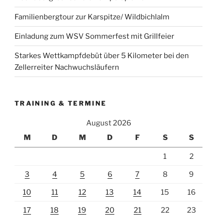
Familienbergtour zur Karspitze/ Wildbichlalm
Einladung zum WSV Sommerfest mit Grillfeier
Starkes Wettkampfdebüt über 5 Kilometer bei den
Zellerreiter Nachwuchsläufern
TRAINING & TERMINE
August 2026
M
D
M
D
F
S
S
1
2
3
4
5
6
7
8
9
10
11
12
13
14
15
16
17
18
19
20
21
22
23