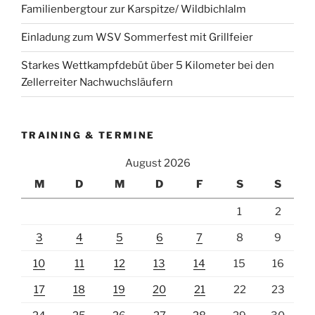
Familienbergtour zur Karspitze/ Wildbichlalm
Einladung zum WSV Sommerfest mit Grillfeier
Starkes Wettkampfdebüt über 5 Kilometer bei den
Zellerreiter Nachwuchsläufern
TRAINING & TERMINE
August 2026
M
D
M
D
F
S
S
1
2
3
4
5
6
7
8
9
10
11
12
13
14
15
16
17
18
19
20
21
22
23