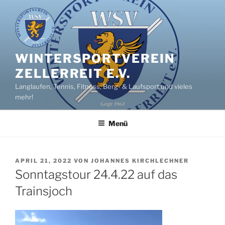
Zum
Inhalt
springen
WINTERSPORTVEREIN
ZELLERREIT E.V.
Langlaufen, Tennis, Fitness, Berg- & Laufsport und vieles
mehr!
Menü
VERÖFFENTLICHT
APRIL 21, 2022
VON
JOHANNES KIRCHLECHNER
AM
Sonntagstour 24.4.22 auf das
Trainsjoch