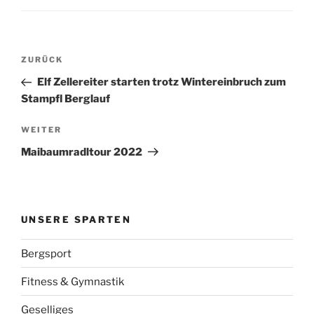
Beitragsnavigation
Vorheriger
ZURÜCK
Beitrag
Elf Zellereiter starten trotz Wintereinbruch zum
Stampfl Berglauf
Nächster
WEITER
Beitrag
Maibaumradltour 2022
UNSERE SPARTEN
Bergsport
Fitness & Gymnastik
Geselliges