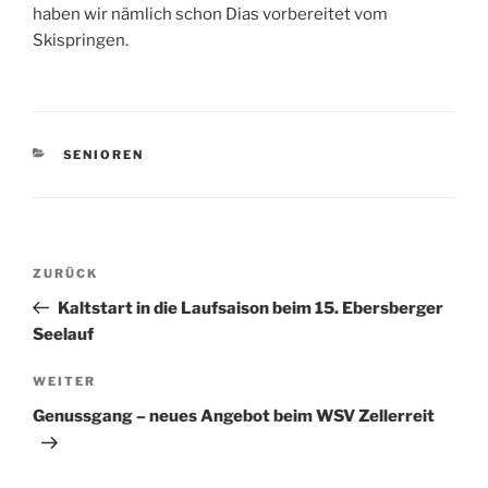
haben wir nämlich schon Dias vorbereitet vom
Skispringen.
KATEGORIEN
SENIOREN
Beitragsnavigation
Vorheriger
ZURÜCK
Beitrag
Kaltstart in die Laufsaison beim 15. Ebersberger
Seelauf
Nächster
WEITER
Beitrag
Genussgang – neues Angebot beim WSV Zellerreit