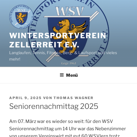
Zum
Inhalt
springen
WINTERSPORTVEREIN
ZELLERREIT E.V.
Langlaufen, Tennis, Fitness, Berg- & Laufsport und vieles
mehr!
Menü
VERÖFFENTLICHT
APRIL 9, 2025
VON
THOMAS WAGNER
AM
Seniorennachmittag 2025
Am 07. März war es wieder so weit: für den WSV
Seniorennachmittag um 14 Uhr war das Nebenzimmer
von unserem Vereinswirt mit gut 60 WSVlern trotz