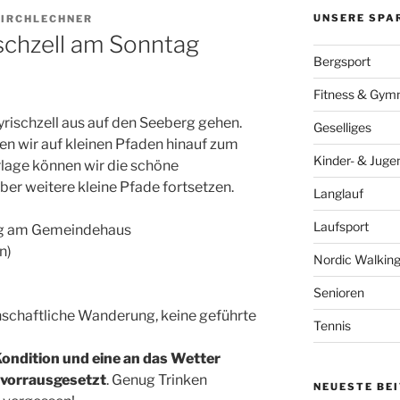
UNSERE SPA
KIRCHLECHNER
schzell am Sonntag
Bergsport
Fitness & Gymn
rischzell aus auf den Seeberg gehen.
Geselliges
en wir auf kleinen Pfaden hinauf zum
Kinder- & Juge
rlage können wir die schöne
er weitere kleine Pfade fortsetzen.
Langlauf
Laufsport
erg am Gemeindehaus
n)
Nordic Walkin
Senioren
nschaftliche Wanderung, keine geführte
Tennis
Kondition und eine an das Wetter
 vorrausgesetzt
. Genug Trinken
NEUESTE BE