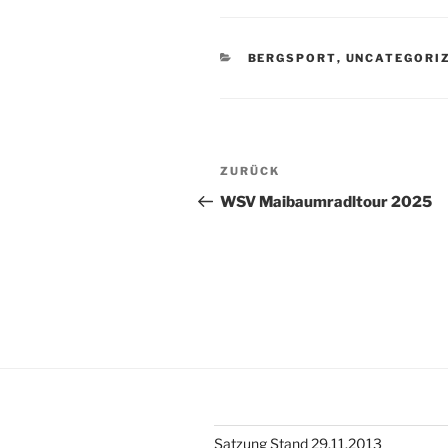
KATEGORIEN
BERGSPORT
,
UNCATEGORI
Beitragsnavigation
Vorheriger
ZURÜCK
Beitrag
WSV Maibaumradltour 2025
Satzung Stand 29.11.2013