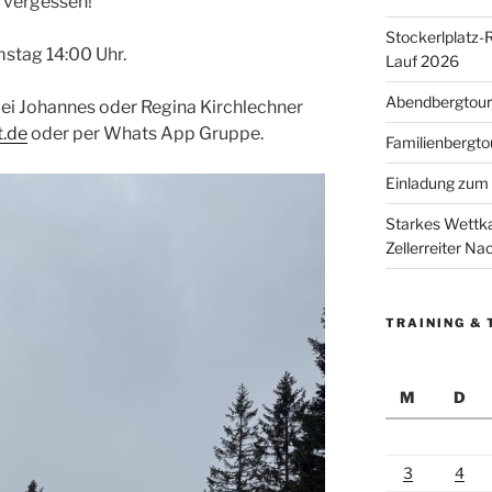
 vergessen!
Stockerlplatz-
stag 14:00 Uhr.
Lauf 2026
Abendbergtour 
i Johannes oder Regina Kirchlechner
t.de
oder per Whats App Gruppe.
Familienbergto
Einladung zum 
Starkes Wettka
Zellerreiter N
TRAINING & 
M
D
3
4