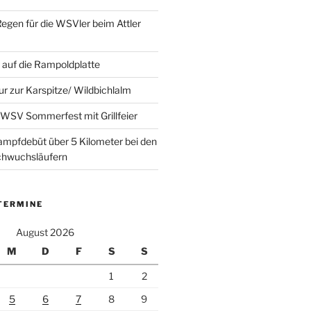
Regen für die WSVler beim Attler
auf die Rampoldplatte
ur zur Karspitze/ Wildbichlalm
WSV Sommerfest mit Grillfeier
mpfdebüt über 5 Kilometer bei den
achwuchsläufern
TERMINE
August 2026
M
D
F
S
S
1
2
5
6
7
8
9