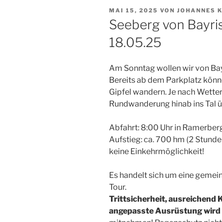
VERÖFFENTLICHT
MAI 15, 2025
VON
JOHANNES 
AM
Seeberg von Bayri
18.05.25
Am Sonntag wollen wir von Bay
Bereits ab dem Parkplatz könn
Gipfel wandern. Je nach Wette
Rundwanderung hinab ins Tal üb
Abfahrt: 8:00 Uhr in Ramerb
Aufstieg: ca. 700 hm (2 Stunde
keine Einkehrmöglichkeit!
Es handelt sich um eine gemei
Tour.
Trittsicherheit, ausreichend 
angepasste Ausrüstung wird