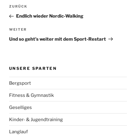
Beitragsnavigation
Vorheriger
ZURÜCK
Beitrag
Endlich wieder Nordic-Walking
Nächster
WEITER
Beitrag
Und so geht’s weiter mit dem Sport-Restart
UNSERE SPARTEN
Bergsport
Fitness & Gymnastik
Geselliges
Kinder- & Jugendtraining
Langlauf