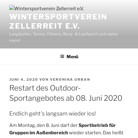
Zum
Inhalt
WINTERSPORTVEREIN
springen
ZELLERREIT E.V.
Langlaufen, Tennis, Fitness, Berg- & Laufsport und vieles
mehr!
Menü
VERÖFFENTLICHT
JUNI 4, 2020
VON
VERONIKA URBAN
AM
Restart des Outdoor-
Sportangebotes ab 08. Juni 2020
Endlich geht’s langsam wieder los!
Am Montag, den 8. Juni darf der
Sportbetrieb für
Gruppen im Außenbereich
wieder starten. Das heißt