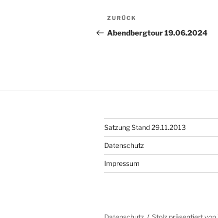
Beitragsnavigation
Vorheriger
ZURÜCK
Beitrag
Abendbergtour 19.06.2024
Satzung Stand 29.11.2013
Datenschutz
Impressum
Datenschutz
Stolz präsentiert vo