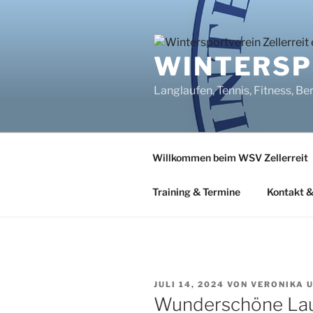
Zum
Inhalt
springen
WINTERSPO
Langlaufen, Tennis, Fitness, Be
Willkommen beim WSV Zellerreit
Training & Termine
Kontakt &
VERÖFFENTLICHT
JULI 14, 2024
VON
VERONIKA 
AM
Wunderschöne Lau