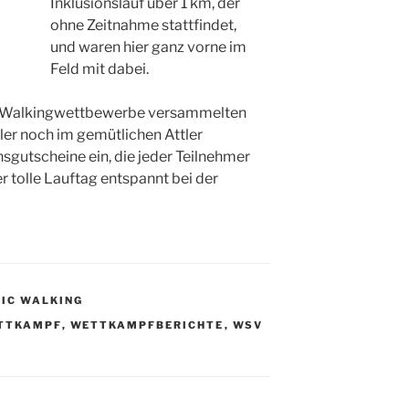
Inklusionslauf über 1 km, der
ohne Zeitnahme stattfindet,
und waren hier ganz vorne im
Feld mit dabei.
nd Walkingwettbewerbe versammelten
er noch im gemütlichen Attler
nsgutscheine ein, die jeder Teilnehmer
 tolle Lauftag entspannt bei der
IC WALKING
TTKAMPF
,
WETTKAMPFBERICHTE
,
WSV