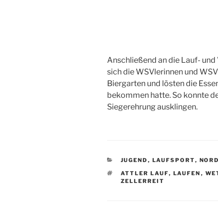
Anschließend an die Lauf- u
sich die WSVlerinnen und WSVl
Biergarten und lösten die Esse
bekommen hatte. So konnte der
Siegerehrung ausklingen.
KATEGORIEN
JUGEND
,
LAUFSPORT
,
NORD
SCHLAGWÖRTER
ATTLER LAUF
,
LAUFEN
,
WE
ZELLERREIT