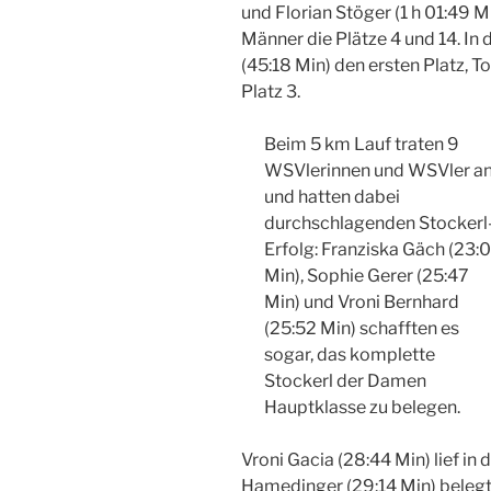
und Florian Stöger (1 h 01:49 M
Männer die Plätze 4 und 14. I
(45:18 Min) den ersten Platz, T
Platz 3.
Beim 5 km Lauf traten 9
WSVlerinnen und WSVler a
und hatten dabei
durchschlagenden Stockerl
Erfolg: Franziska Gäch (23:
Min), Sophie Gerer (25:47
Min) und Vroni Bernhard
(25:52 Min) schafften es
sogar, das komplette
Stockerl der Damen
Hauptklasse zu belegen.
Vroni Gacia (28:44 Min) lief in
Hamedinger (29:14 Min) belegte