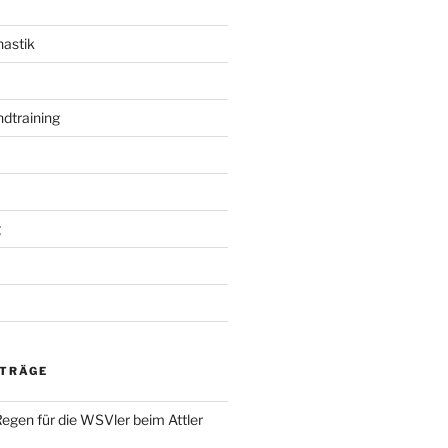
astik
ndtraining
g
ITRÄGE
Regen für die WSVler beim Attler