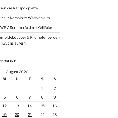
auf die Rampoldplatte
ur zur Karspitze/ Wildbichlalm
WSV Sommerfest mit Grillfeier
mpfdebüt über 5 Kilometer bei den
achwuchsläufern
TERMINE
August 2026
M
D
F
S
S
1
2
5
6
7
8
9
12
13
14
15
16
19
20
21
22
23