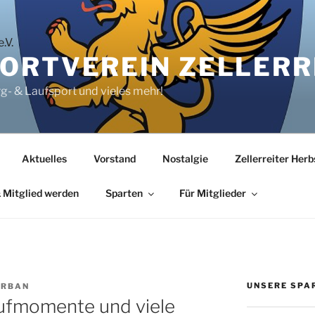
RTVEREIN ZELLERRE
rg- & Laufsport und vieles mehr!
Aktuelles
Vorstand
Nostalgie
Zellerreiter Her
 Mitglied werden
Sparten
Für Mitglieder
UNSERE SPA
URBAN
fmomente und viele