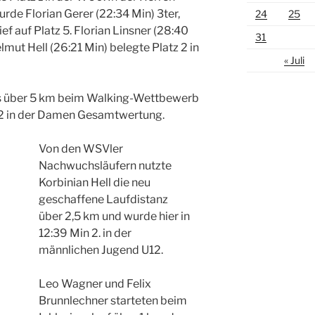
de Florian Gerer (22:34 Min) 3ter,
24
25
f auf Platz 5. Florian Linsner (28:40
31
lmut Hell (26:21 Min) belegte Platz 2 in
« Juli
ls über 5 km beim Walking-Wettbewerb
z 2 in der Damen Gesamtwertung.
Von den WSVler
Nachwuchsläufern nutzte
Korbinian Hell die neu
geschaffene Laufdistanz
über 2,5 km und wurde hier in
12:39 Min 2. in der
männlichen Jugend U12.
Leo Wagner und Felix
Brunnlechner starteten beim