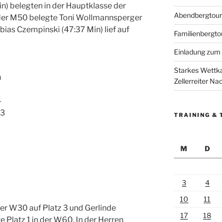
in) belegten in der Hauptklasse der
Abendbergtour 
n der M50 belegte Toni Wollmannsperger
obias Czempinski (47:37 Min) lief auf
Familienbergto
Einladung zum 
Starkes Wettka
n
Zellerreiter N
-
03
TRAINING & 
M
D
3
4
10
11
 der W30 auf Platz 3 und Gerlinde
17
18
 Platz 1 in der W60. In der Herren