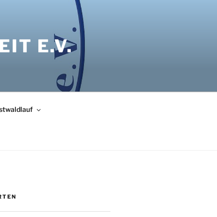
IT E.V.
bstwaldlauf
RTEN