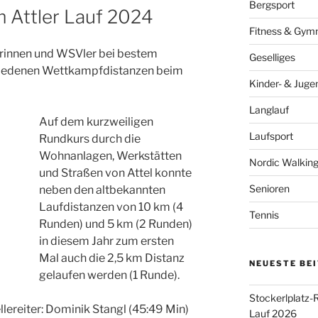
Bergsport
m Attler Lauf 2024
Fitness & Gymn
erinnen und WSVler bei bestem
Geselliges
iedenen Wettkampfdistanzen beim
Kinder- & Juge
Langlauf
Auf dem kurzweiligen
Laufsport
Rundkurs durch die
Wohnanlagen, Werkstätten
Nordic Walkin
und Straßen von Attel konnte
Senioren
neben den altbekannten
Laufdistanzen von 10 km (4
Tennis
Runden) und 5 km (2 Runden)
in diesem Jahr zum ersten
Mal auch die 2,5 km Distanz
NEUESTE BE
gelaufen werden (1 Runde).
Stockerlplatz-
llereiter: Dominik Stangl (45:49 Min)
Lauf 2026