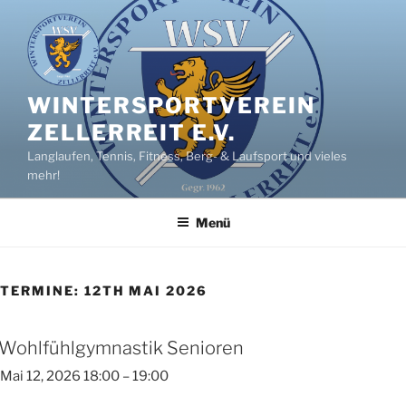
Zum
Inhalt
springen
WINTERSPORTVEREIN
ZELLERREIT E.V.
Langlaufen, Tennis, Fitness, Berg- & Laufsport und vieles
mehr!
Menü
TERMINE: 12TH MAI 2026
Wohlfühlgymnastik Senioren
Mai 12, 2026 18:00
–
19:00