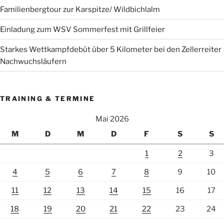
Familienbergtour zur Karspitze/ Wildbichlalm
Einladung zum WSV Sommerfest mit Grillfeier
Starkes Wettkampfdebüt über 5 Kilometer bei den Zellerreiter
Nachwuchsläufern
TRAINING & TERMINE
Mai 2026
M
D
M
D
F
S
S
1
2
3
4
5
6
7
8
9
10
11
12
13
14
15
16
17
18
19
20
21
22
23
24