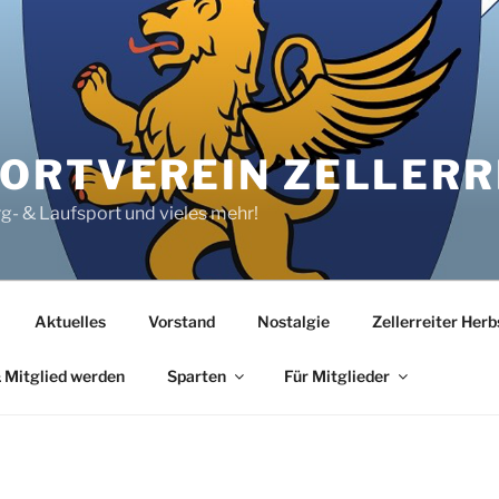
RTVEREIN ZELLERRE
rg- & Laufsport und vieles mehr!
Aktuelles
Vorstand
Nostalgie
Zellerreiter Her
 Mitglied werden
Sparten
Für Mitglieder