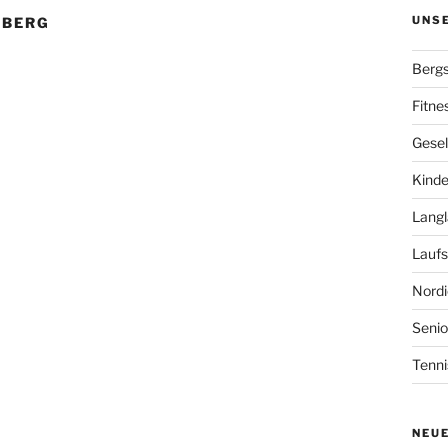
UNS
RBERG
Bergs
Fitne
Gesel
Kinde
Langl
Laufs
Nordi
Senio
Tenni
NEU