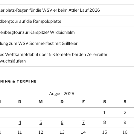
erlplatz-Regen für die WSVler beim Attler Lauf 2026
bergtour auf die Rampoldplatte
ienbergtour zur Karspitze/ Wildbichlalm
dung zum WSV Sommerfest mit Grillfeier
es Wettkampfdebüt über 5 Kilometer bei den Zellerreiter
wuchsläufern
NING & TERMINE
August 2026
M
D
M
D
F
S
S
1
2
3
4
5
6
7
8
9
0
11
12
13
14
15
16