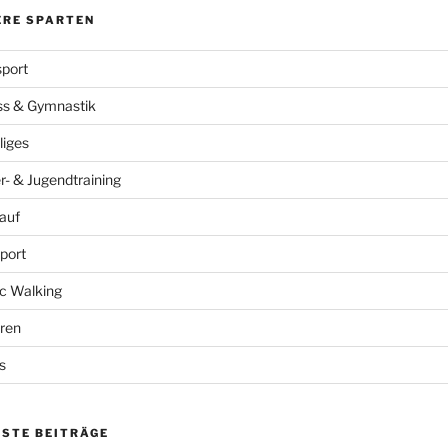
ERE SPARTEN
port
ss & Gymnastik
liges
r- & Jugendtraining
auf
port
c Walking
ren
s
ESTE BEITRÄGE