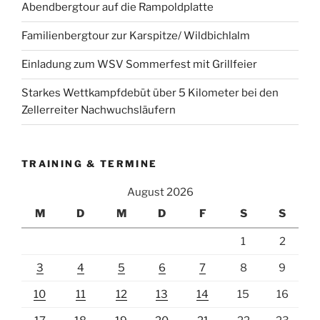
Abendbergtour auf die Rampoldplatte
Familienbergtour zur Karspitze/ Wildbichlalm
Einladung zum WSV Sommerfest mit Grillfeier
Starkes Wettkampfdebüt über 5 Kilometer bei den
Zellerreiter Nachwuchsläufern
TRAINING & TERMINE
August 2026
M
D
M
D
F
S
S
1
2
3
4
5
6
7
8
9
10
11
12
13
14
15
16