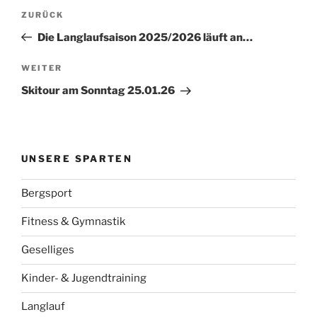
Beitragsnavigation
Vorheriger
ZURÜCK
Beitrag
Die Langlaufsaison 2025/2026 läuft an…
Nächster
WEITER
Beitrag
Skitour am Sonntag 25.01.26
UNSERE SPARTEN
Bergsport
Fitness & Gymnastik
Geselliges
Kinder- & Jugendtraining
Langlauf