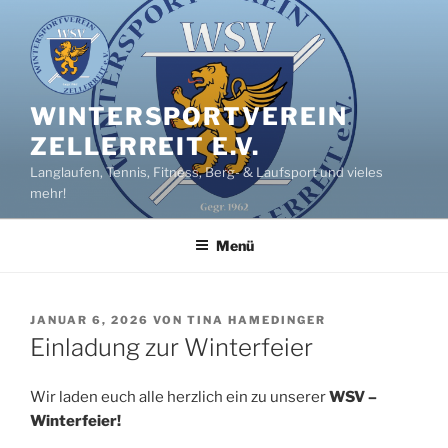
Zum
Inhalt
springen
WINTERSPORTVEREIN
ZELLERREIT E.V.
Langlaufen, Tennis, Fitness, Berg- & Laufsport und vieles
mehr!
Menü
VERÖFFENTLICHT
JANUAR 6, 2026
VON
TINA HAMEDINGER
AM
Einladung zur Winterfeier
Wir laden euch alle herzlich ein zu unserer
WSV –
Winterfeier!