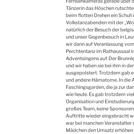
Fernsehkameras gerade über d
Tänzerin das Höschen rutschte!
beim flotten Drehen ein Schuh 
Volkstanzabenden mit der „Wolp
natürlich der Besuch der belg
und unser Gegenbesuch in Leuve
wir dann auf Veranlassung vom
Perchtentanz im Rathaussaal i
Adventsingens auf. Der Brunnl
und wir haben sie bei ihm in de
ausgepolstert. Trotzdem gab e
und andere Hämatome. In die A
Faschingsgarden, die ja zur dam
wie heute. Es gab trotzdem viel
Organisation und Einstudierung 
großes Team, keine Sponsoren
Auftritte wieder eingebracht w
war bei manchen Veranstalter 
Mädchen den Umsatz erhöhen s