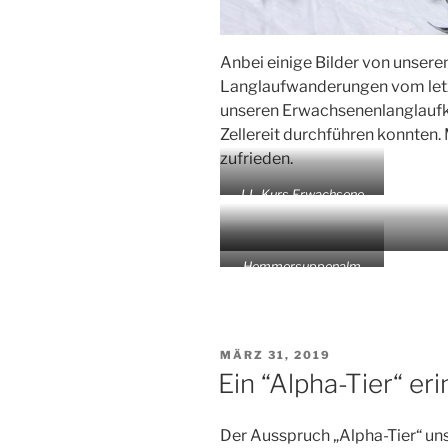
Anbei einige Bilder von unser
Langlaufwanderungen vom letzt
unseren Erwachsenenlanglaufku
Zellereit durchführen konnten.
zufrieden.
LL-Kurs Erwachsene
Hemmersuppenalm
VERÖFFENTLICHT
MÄRZ 31, 2019
AM
Ein “Alpha-Tier“ eri
Der Ausspruch „Alpha-Tier“ uns