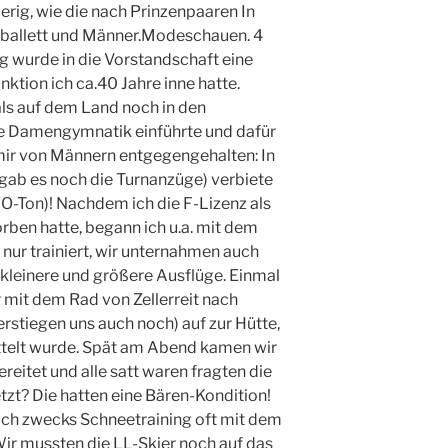
rig, wie die nach Prinzenpaaren In
rballett und Männer.Modeschauen. 4
g wurde in die Vorstandschaft eine
ktion ich ca.40 Jahre inne hatte.
s auf dem Land noch in den
ie Damengymnatik einführte und dafür
ir von Männern entgegengehalten: In
gab es noch die Turnanzüge) verbiete
 (O-Ton)! Nachdem ich die F-Lizenz als
ben hatte, begann ich u.a. mit dem
 nur trainiert, wir unternahmen auch
kleinere und größere Ausflüge. Einmal
r mit dem Rad von Zellerreit nach
rstiegen uns auch noch) auf zur Hütte,
ittelt wurde. Spät am Abend kamen wir
itet und alle satt waren fragten die
tzt? Die hatten eine Bären-Kondition!
 ich zwecks Schneetraining oft mit dem
 Wir mussten die LL-Skier noch auf das