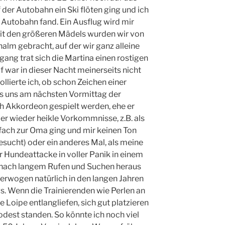
der Autobahn ein Ski flöten ging und ich
r Autobahn fand. Ein Ausflug wird mir
Mit den größeren Mädels wurden wir von
lm gebracht, auf der wir ganz alleine
ang trat sich die Martina einen rostigen
af war in dieser Nacht meinerseits nicht
llierte ich, ob schon Zeichen einer
ls uns am nächsten Vormittag der
ch Akkordeon gespielt werden, ehe er
mer wieder heikle Vorkommnisse, z.B. als
fach zur Oma ging und mir keinen Ton
esucht) oder ein anderes Mal, als meine
r Hundeattacke in voller Panik in einem
 nach langem Rufen und Suchen heraus
rwogen natürlich in den langen Jahren
s. Wenn die Trainierenden wie Perlen an
e Loipe entlangliefen, sich gut platzieren
dest standen. So könnte ich noch viel