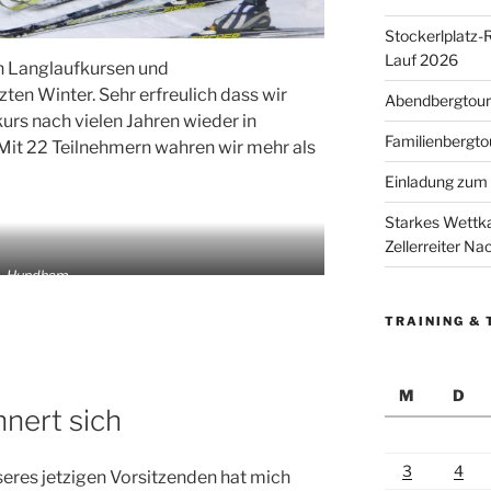
Stockerlplatz-
Lauf 2026
en Langlaufkursen und
en Winter. Sehr erfreulich dass wir
Abendbergtour 
rs nach vielen Jahren wieder in
Familienbergto
 Mit 22 Teilnehmern wahren wir mehr als
Einladung zum 
Starkes Wettka
Zellerreiter N
Hundham
TRAINING & 
M
D
nnert sich
3
4
eres jetzigen Vorsitzenden hat mich