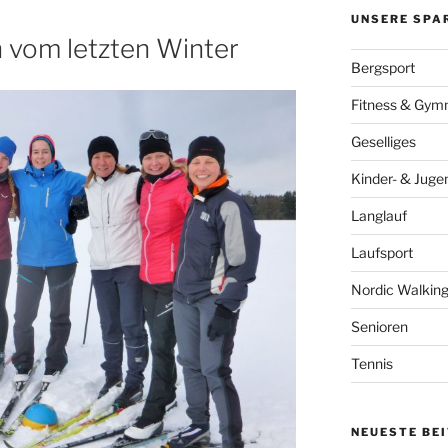
UNSERE SPA
n vom letzten Winter
Bergsport
Fitness & Gymn
Geselliges
Kinder- & Juge
Langlauf
Laufsport
Nordic Walkin
Senioren
Tennis
NEUESTE BE