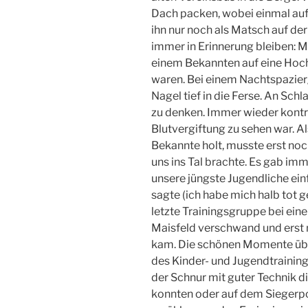
Dach packen, wobei einmal auf 
ihn nur noch als Matsch auf de
immer in Erinnerung bleiben: 
einem Bekannten auf eine Hocha
waren. Bei einem Nachtspazierg
Nagel tief in die Ferse. An Schl
zu denken. Immer wieder kontro
Blutvergiftung zu sehen war. A
Bekannte holt, musste erst no
uns ins Tal brachte. Es gab im
unsere jüngste Jugendliche ein
sagte (ich habe mich halb tot g
letzte Trainingsgruppe bei eine
Maisfeld verschwand und erst
kam. Die schönen Momente übe
des Kinder- und Jugendtraining
der Schnur mit guter Technik di
konnten oder auf dem Siegerpo