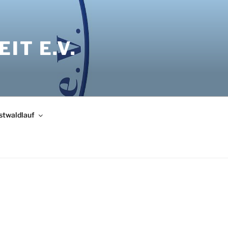
IT E.V.
bstwaldlauf