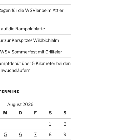
Regen für die WSVler beim Attler
auf die Rampoldplatte
ur zur Karspitze/ Wildbichlalm
WSV Sommerfest mit Grillfeier
mpfdebüt über 5 Kilometer bei den
achwuchsläufern
TERMINE
August 2026
M
D
F
S
S
1
2
5
6
7
8
9