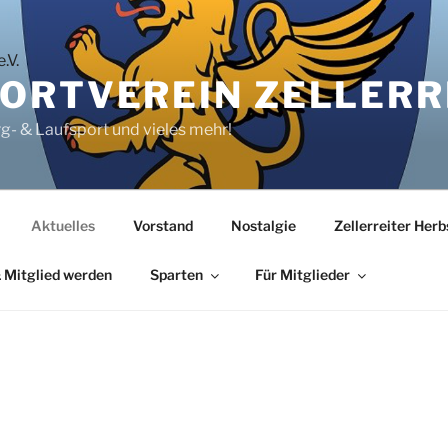
RTVEREIN ZELLERRE
rg- & Laufsport und vieles mehr!
Aktuelles
Vorstand
Nostalgie
Zellerreiter Her
 Mitglied werden
Sparten
Für Mitglieder