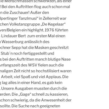
ie Menschmassen schwenkten, als einer
 Bei den Auftritten flog auch schon mal
in die Zuschauer! Außer den
ertinger Tanzlmusi“ in Zellerreit war
ischen Volkstanzgruppe „De Kegelaar“
n/Belgien ein highlight. 1976 führten
 Lindauer Bert zum ersten Mal einen
n Wasserburg anlässlich des
echner Sepp hat die Masken geschnitzt
r Stub`n noch fertiggestellt und
s bei den Auftritten manch blutige Nase
nfangszeit des WSV fielen auch die
aligen Zeit nicht so hochstilisiert waren
 Arbeit, viel Spaß und viel Applaus. Die
lag alles in einer Hand, es gab kein
. Unsere Ausgaben mussten durch die
erden. Die „Gage“ schnell zu kassieren,
schon schwierig, da die Anwesenheit der
ollte. Die Suche nach geeigneten