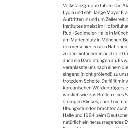
Volkstanzgruppe führte. Die A
Lydia und sehr lange Mayer Fra
Auftritten in und um Zellerrei
Institutes (meist im Hofbräuha
Rudi-Sedlmeier-Halle in Münc
am Marienplatz in München. B
den verschiedensten Nationen 
zu den einfacheren auch die G
auch sie Darbietungen an. Es wa
veranlasste uns nach einem die
singend (nicht grölend!) zu un
trotzdem Schelte. Da fällt mir 
koreanischen Würdenträgers ei
wirklich wie das Brüllen eines 
strengen Blickes, damit nieman
Übungsstunden brachten auch d
Halle und 1984 beim Deutschen
natürlich ein herausragendes E