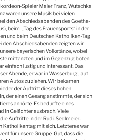
kkordeon-Spieler Maier Franz, Wutschka
nz waren unsere Musik bei vielen
t, bei den Abschiedsabenden des Goethe-
us), beim „Tag des Frauensports“ in der
hen und beim Deutschen Katholiken-Tag
ei den Abschiedsabenden zeigten wir
unsere bayerischen Volkstänze, wobei
äste mittanzten und im Gegenzug boten
r einfach lustig und interessant. Das
ser Abende, er war in Wasserburg, laut
seren Autos zu ziehen. Wir bekamen
wieder der Auftritt dieses hohen
n, der einen Gesang anstimmte, der sich
Stieres anhörte. Es bedurfte eines
d in Gelächter ausbrach. Viele
ie Auftritte in der Rudi-Sedlmeier-
 Katholikentag mit sich. Letzteres war
vent für unsere Gruppe. Gut, dass die