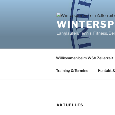
Zum
Inhalt
springen
WINTERSPO
Langlaufen, Tennis, Fitness, Be
Willkommen beim WSV Zellerreit
Training & Termine
Kontakt &
AKTUELLES