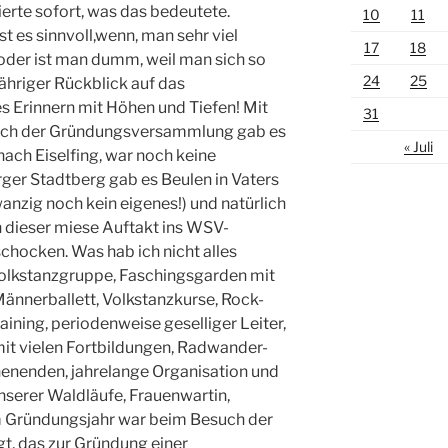
ierte sofort, was das bedeutete.
10
11
st es sinnvoll,wenn, man sehr viel
17
18
 oder ist man dumm, weil man sich so
24
25
jähriger Rückblick auf das
s Erinnern mit Höhen und Tiefen! Mit
31
 Nach der Gründungsversammlung gab es
« Juli
nach Eiselfing, war noch keine
er Stadtberg gab es Beulen in Vaters
nzig noch kein eigenes!) und natürlich
 dieser miese Auftakt ins WSV-
chocken. Was hab ich nicht alles
lkstanzgruppe, Faschingsgarden mit
ännerballett, Volkstanzkurse, Rock-
aining, periodenweise geselliger Leiter,
it vielen Fortbildungen, Radwander-
nenden, jahrelange Organisation und
serer Waldläufe, Frauenwartin,
m Gründungsjahr war beim Besuch der
t, das zur Gründung einer