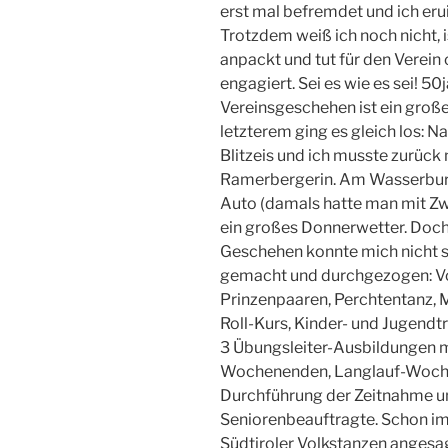
erst mal befremdet und ich eru
Trotzdem weiß ich noch nicht, i
anpackt und tut für den Verein
engagiert. Sei es wie es sei! 50
Vereinsgeschehen ist ein große
letzterem ging es gleich los:
Blitzeis und ich musste zurück 
Ramerbergerin. Am Wasserburg
Auto (damals hatte man mit Zwa
ein großes Donnerwetter. Doch
Geschehen konnte mich nicht s
gemacht und durchgezogen: Vo
Prinzenpaaren, Perchtentanz, M
Roll-Kurs, Kinder- und Jugendtr
3 Übungsleiter-Ausbildungen m
Wochenenden, Langlauf-Woche
Durchführung der Zeitnahme un
Seniorenbeauftragte. Schon i
Südtiroler Volkstanzen angesag