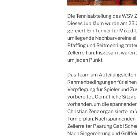
Die Tennisabteilung des WSV Zel
Dieses Jubiläum wurde am 23.
gefeiert. Ein Turnier für Mixe
umliegende Nachbarvereine ein
Pfaffing und Reitmehring trat
Zellerreit an. Insgesamt ware
um jeden Punkt.
Das Team um Abteilungsleiterin 
Rahmenbedingungen für einen 
Verpflegung für Spieler und Z
vorbereitet. Gemütliche Sitzge
vorhanden, um die spannenden S
Christian Zenz organisierte im
Turnierplan. Nach spannenden 
Zellerreiter Paarung Gabi Scher
Nach Siegerehrung und Grillfei