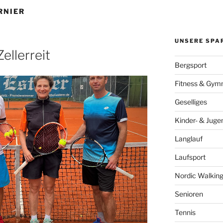
RNIER
UNSERE SPA
ellerreit
Bergsport
Fitness & Gymn
Geselliges
Kinder- & Juge
Langlauf
Laufsport
Nordic Walkin
Senioren
Tennis