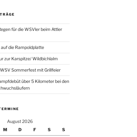
ITRÄGE
Regen für die WSVler beim Attler
auf die Rampoldplatte
ur zur Karspitze/ Wildbichlalm
WSV Sommerfest mit Grillfeier
mpfdebüt über 5 Kilometer bei den
achwuchsläufern
TERMINE
August 2026
M
D
F
S
S