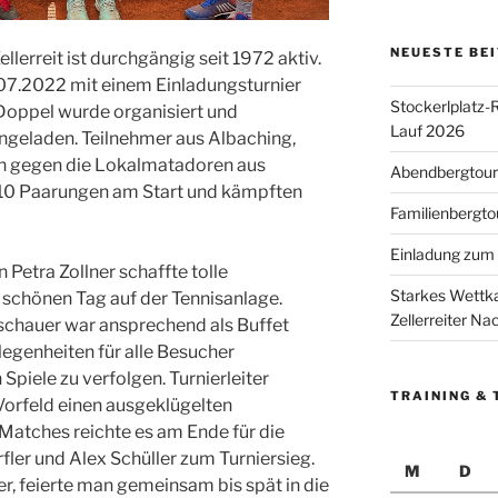
NEUESTE BE
lerreit ist durchgängig seit 1972 aktiv.
07.2022 mit einem Einladungsturnier
Stockerlplatz-
d-Doppel wurde organisiert und
Lauf 2026
geladen. Teilnehmer aus Albaching,
en gegen die Lokalmatadoren aus
Abendbergtour 
n 10 Paarungen am Start und kämpften
Familienbergto
Einladung zum 
Petra Zollner schaffte tolle
Starkes Wettka
schönen Tag auf der Tennisanlage.
Zellerreiter N
uschauer war ansprechend als Buffet
legenheiten für alle Besucher
piele zu verfolgen. Turnierleiter
TRAINING & 
 Vorfeld einen ausgeklügelten
Matches reichte es am Ende für die
fler und Alex Schüller zum Turniersieg.
M
D
er, feierte man gemeinsam bis spät in die