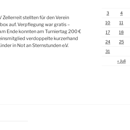
3
4
ellerreit stellten für den Verein
10
11
box auf. Verpflegung war gratis –
Am Ende konnten am Turniertag 200 €
17
18
einsmitglied verdoppelte kurzerhand
24
25
inder in Not an Sternstunden e.V.
31
« Juli