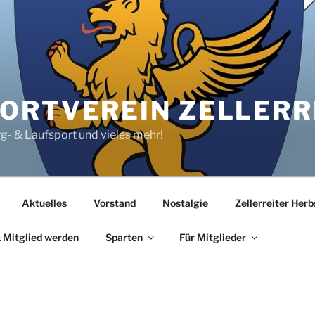
RTVEREIN ZELLERRE
rg- & Laufsport und vieles mehr!
Aktuelles
Vorstand
Nostalgie
Zellerreiter Her
 Mitglied werden
Sparten
Für Mitglieder