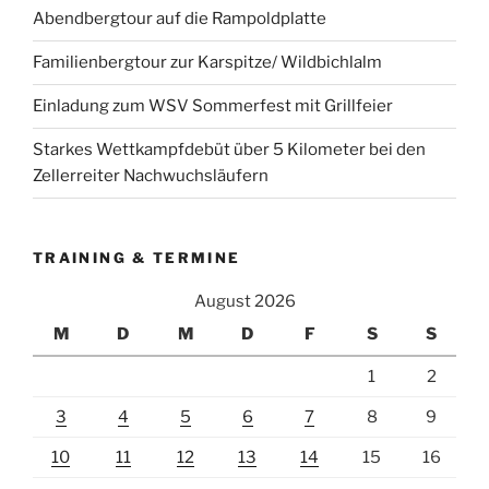
Abendbergtour auf die Rampoldplatte
Familienbergtour zur Karspitze/ Wildbichlalm
Einladung zum WSV Sommerfest mit Grillfeier
Starkes Wettkampfdebüt über 5 Kilometer bei den
Zellerreiter Nachwuchsläufern
TRAINING & TERMINE
August 2026
M
D
M
D
F
S
S
1
2
3
4
5
6
7
8
9
10
11
12
13
14
15
16