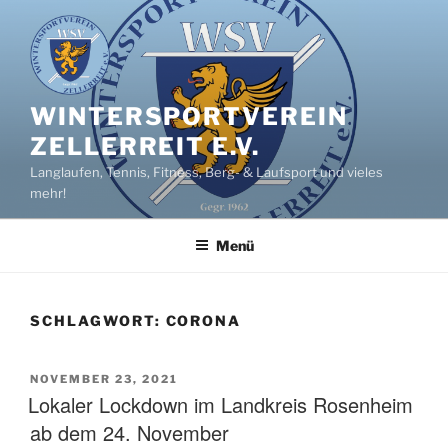
Zum
Inhalt
springen
WINTERSPORTVEREIN
ZELLERREIT E.V.
Langlaufen, Tennis, Fitness, Berg- & Laufsport und vieles
mehr!
Menü
SCHLAGWORT:
CORONA
VERÖFFENTLICHT
NOVEMBER 23, 2021
AM
Lokaler Lockdown im Landkreis Rosenheim
ab dem 24. November