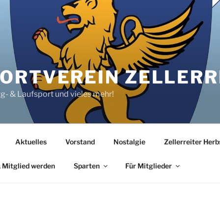
RTVEREIN ZELLERRE
rg- & Laufsport und vieles mehr!
Aktuelles
Vorstand
Nostalgie
Zellerreiter Her
 Mitglied werden
Sparten
Für Mitglieder