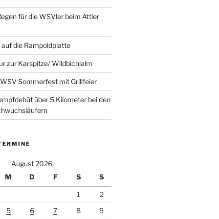
Regen für die WSVler beim Attler
auf die Rampoldplatte
ur zur Karspitze/ Wildbichlalm
WSV Sommerfest mit Grillfeier
mpfdebüt über 5 Kilometer bei den
achwuchsläufern
TERMINE
August 2026
M
D
F
S
S
1
2
5
6
7
8
9