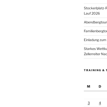
Stockerlplatz-
Lauf 2026
Abendbergtour 
Familienbergto
Einladung zum 
Starkes Wettka
Zellerreiter N
TRAINING & 
M
D
3
4