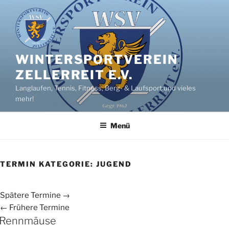
Zum
Inhalt
springen
WINTERSPORTVEREIN
ZELLERREIT E.V.
Langlaufen, Tennis, Fitness, Berg- & Laufsport und vieles
mehr!
Menü
TERMIN KATEGORIE:
JUGEND
Spätere Termine
→
←
Frühere Termine
Rennmäuse