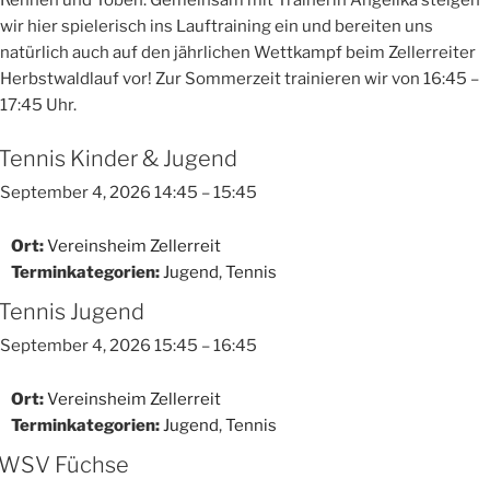
Rennen und Toben. Gemeinsam mit Trainerin Angelika steigen
wir hier spielerisch ins Lauftraining ein und bereiten uns
natürlich auch auf den jährlichen Wettkampf beim Zellerreiter
Herbstwaldlauf vor! Zur Sommerzeit trainieren wir von 16:45 –
17:45 Uhr.
Tennis Kinder & Jugend
September 4, 2026 14:45
–
15:45
Ort:
Vereinsheim Zellerreit
Terminkategorien:
Jugend
,
Tennis
Tennis Jugend
September 4, 2026 15:45
–
16:45
Ort:
Vereinsheim Zellerreit
Terminkategorien:
Jugend
,
Tennis
WSV Füchse