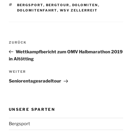
SCHLAGWÖRTER
BERGSPORT
,
BERGTOUR
,
DOLOMITEN
,
DOLOMITENFAHRT
,
WSV ZELLERREIT
Beitragsnavigation
Vorheriger
ZURÜCK
Beitrag
Wettkampfbericht zum OMV Halbmarathon 2019
in Altötting
Nächster
WEITER
Beitrag
Seniorentagesradeltour
UNSERE SPARTEN
Bergsport