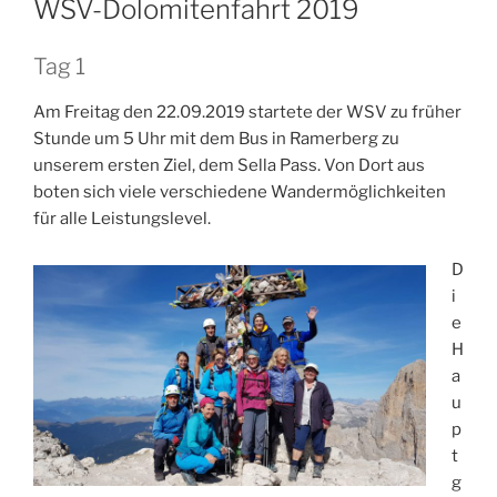
WSV-Dolomitenfahrt 2019
Tag 1
Am Freitag den 22.09.2019 startete der WSV zu früher
Stunde um 5 Uhr mit dem Bus in Ramerberg zu
unserem ersten Ziel, dem Sella Pass. Von Dort aus
boten sich viele verschiedene Wandermöglichkeiten
für alle Leistungslevel.
D
i
e
H
a
u
p
t
g