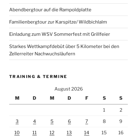
Abendbergtour auf die Rampoldplatte
Familienbergtour zur Karspitze/ Wildbichlalm
Einladung zum WSV Sommerfest mit Grillfeier
Starkes Wettkampfdebüt über 5 Kilometer bei den
Zellerreiter Nachwuchsläufern
TRAINING & TERMINE
August 2026
M
D
M
D
F
S
S
1
2
3
4
5
6
7
8
9
10
11
12
13
14
15
16