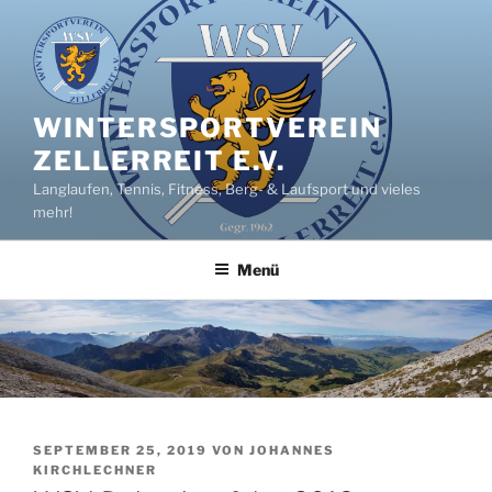
Zum
Inhalt
springen
WINTERSPORTVEREIN
ZELLERREIT E.V.
Langlaufen, Tennis, Fitness, Berg- & Laufsport und vieles
mehr!
Menü
VERÖFFENTLICHT
SEPTEMBER 25, 2019
VON
JOHANNES
AM
KIRCHLECHNER