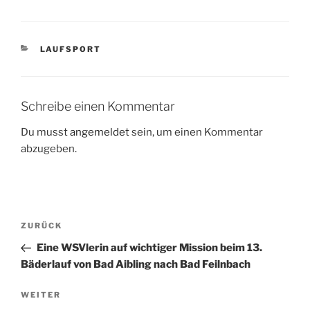
KATEGORIEN
LAUFSPORT
Schreibe einen Kommentar
Du musst
angemeldet
sein, um einen Kommentar
abzugeben.
Beitragsnavigation
Vorheriger
ZURÜCK
Beitrag
Eine WSVlerin auf wichtiger Mission beim 13.
Bäderlauf von Bad Aibling nach Bad Feilnbach
Nächster
WEITER