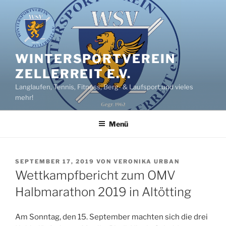
Zum
Inhalt
springen
WINTERSPORTVEREIN
ZELLERREIT E.V.
Langlaufen, Tennis, Fitness, Berg- & Laufsport und vieles
mehr!
Menü
VERÖFFENTLICHT
SEPTEMBER 17, 2019
VON
VERONIKA URBAN
AM
Wettkampfbericht zum OMV
Halbmarathon 2019 in Altötting
Am Sonntag, den 15. September machten sich die drei