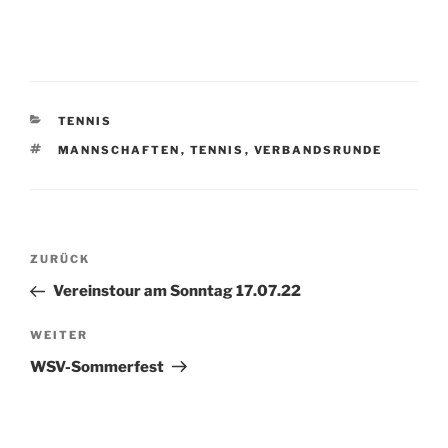
KATEGORIEN
TENNIS
SCHLAGWÖRTER
MANNSCHAFTEN
,
TENNIS
,
VERBANDSRUNDE
Beitragsnavigation
Vorheriger
ZURÜCK
Beitrag
Vereinstour am Sonntag 17.07.22
Nächster
WEITER
Beitrag
WSV-Sommerfest