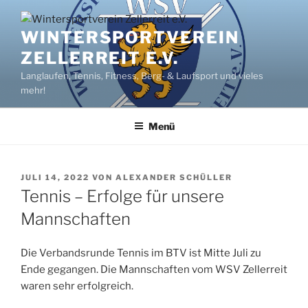
Zum
Inhalt
WINTERSPORTVEREIN
springen
ZELLERREIT E.V.
Langlaufen, Tennis, Fitness, Berg- & Laufsport und vieles
mehr!
Menü
VERÖFFENTLICHT
JULI 14, 2022
VON
ALEXANDER SCHÜLLER
AM
Tennis – Erfolge für unsere
Mannschaften
Die Verbandsrunde Tennis im BTV ist Mitte Juli zu
Ende gegangen. Die Mannschaften vom WSV Zellerreit
waren sehr erfolgreich.