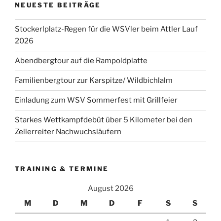
NEUESTE BEITRÄGE
Stockerlplatz-Regen für die WSVler beim Attler Lauf
2026
Abendbergtour auf die Rampoldplatte
Familienbergtour zur Karspitze/ Wildbichlalm
Einladung zum WSV Sommerfest mit Grillfeier
Starkes Wettkampfdebüt über 5 Kilometer bei den
Zellerreiter Nachwuchsläufern
TRAINING & TERMINE
August 2026
M
D
M
D
F
S
S