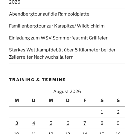
2026
Abendbergtour auf die Rampoldplatte
Familienbergtour zur Karspitze/ Wildbichlalm
Einladung zum WSV Sommerfest mit Grillfeier
Starkes Wettkampfdebüt über 5 Kilometer bei den
Zellerreiter Nachwuchsläufern
TRAINING & TERMINE
August 2026
M
D
M
D
F
S
S
1
2
3
4
5
6
7
8
9