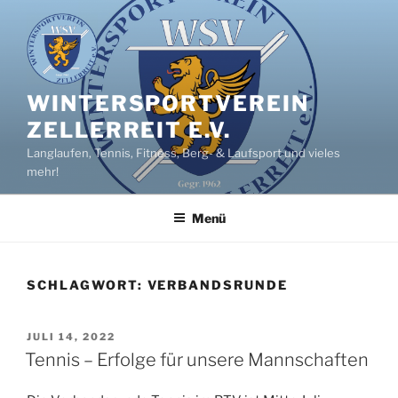
Zum
Inhalt
springen
WINTERSPORTVEREIN
ZELLERREIT E.V.
Langlaufen, Tennis, Fitness, Berg- & Laufsport und vieles
mehr!
Menü
SCHLAGWORT:
VERBANDSRUNDE
VERÖFFENTLICHT
JULI 14, 2022
AM
Tennis – Erfolge für unsere Mannschaften