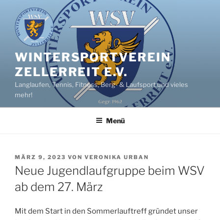
Zum
Inhalt
springen
WINTERSPORTVEREIN
ZELLERREIT E.V.
Langlaufen, Tennis, Fitness, Berg- & Laufsport und vieles
mehr!
Menü
VERÖFFENTLICHT
MÄRZ 9, 2023
VON
VERONIKA URBAN
AM
Neue Jugendlaufgruppe beim WSV
ab dem 27. März
Mit dem Start in den Sommerlauftreff gründet unser