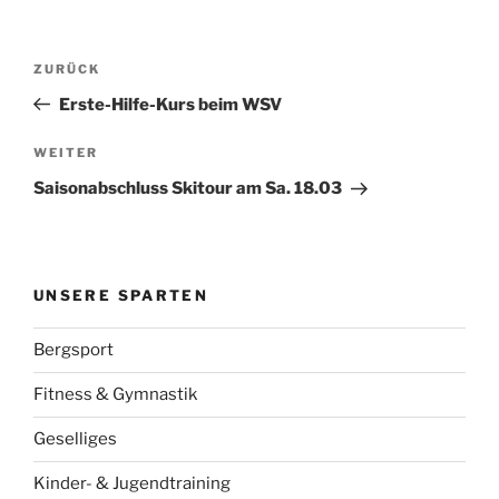
Beitragsnavigation
Vorheriger
ZURÜCK
Beitrag
Erste-Hilfe-Kurs beim WSV
Nächster
WEITER
Beitrag
Saisonabschluss Skitour am Sa. 18.03
UNSERE SPARTEN
Bergsport
Fitness & Gymnastik
Geselliges
Kinder- & Jugendtraining