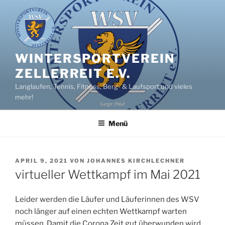
Zum
Inhalt
springen
WINTERSPORTVEREIN
ZELLERREIT E.V.
Langlaufen, Tennis, Fitness, Berg- & Laufsport und vieles
mehr!
Menü
VERÖFFENTLICHT
APRIL 9, 2021
VON
JOHANNES KIRCHLECHNER
AM
virtueller Wettkampf im Mai 2021
Leider werden die Läufer und Läuferinnen des WSV
noch länger auf einen echten Wettkampf warten
müssen. Damit die Corona Zeit gut überwunden wird