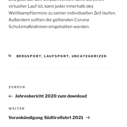
virtueller Lauf ist, kann jeder innerhalb des
Wettkampftermins zu seiner individuellen Zeit laufen.
Außerdem sollten die geltenden Corona
Schutzmaßnahmen eingehalten werden.
KATEGORIEN
BERGSPORT
,
LAUFSPORT
,
UNCATEGORIZED
Beitragsnavigation
Vorheriger
ZURÜCK
Beitrag
Jahresbericht 2020 zum download
Nächster
WEITER
Beitrag
Vorankündigung Südtirolfahrt 2021