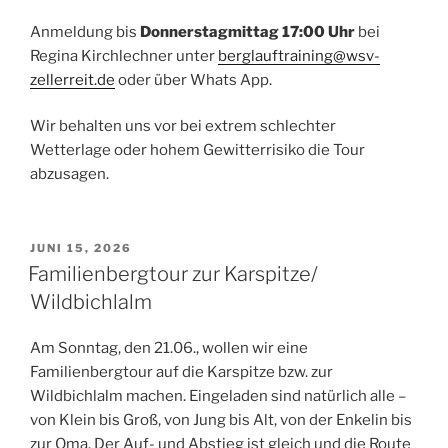
Anmeldung bis
Donnerstagmittag 17:00 Uhr
bei
Regina Kirchlechner unter
berglauftraining@wsv-
zellerreit.de
oder über Whats App.
Wir behalten uns vor bei extrem schlechter
Wetterlage oder hohem Gewitterrisiko die Tour
abzusagen.
VERÖFFENTLICHT
JUNI 15, 2026
AM
Familienbergtour zur Karspitze/
Wildbichlalm
Am Sonntag, den 21.06., wollen wir eine
Familienbergtour auf die Karspitze bzw. zur
Wildbichlalm machen. Eingeladen sind natürlich alle –
von Klein bis Groß, von Jung bis Alt, von der Enkelin bis
zur Oma. Der Auf- und Abstieg ist gleich und die Route