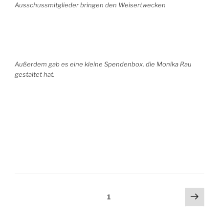
Ausschussmitglieder bringen den Weisertwecken
Außerdem gab es eine kleine Spendenbox, die Monika Rau
gestaltet hat.
Beitragsnavigation
Näch
Seite
1
Seit