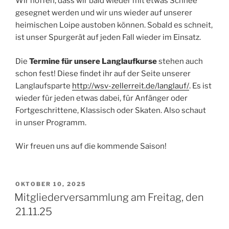
Wir hoffen, dass wir bald wieder mit etwas Schnee
gesegnet werden und wir uns wieder auf unserer
heimischen Loipe austoben können. Sobald es schneit,
ist unser Spurgerät auf jeden Fall wieder im Einsatz.
Die
Termine für unsere
Langlaufkurse
stehen auch
schon fest! Diese findet ihr auf der Seite unserer
Langlaufsparte
http://wsv-zellerreit.de/langlauf/
. Es ist
wieder für jeden etwas dabei, für Anfänger oder
Fortgeschrittene, Klassisch oder Skaten. Also schaut
in unser Programm.
Wir freuen uns auf die kommende Saison!
VERÖFFENTLICHT
OKTOBER 10, 2025
AM
Mitgliederversammlung am Freitag, den
21.11.25