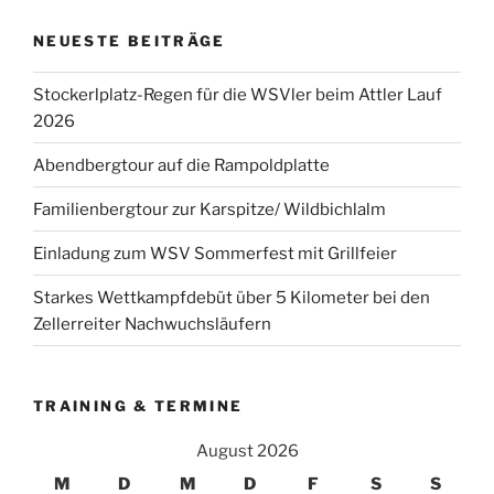
NEUESTE BEITRÄGE
Stockerlplatz-Regen für die WSVler beim Attler Lauf
2026
Abendbergtour auf die Rampoldplatte
Familienbergtour zur Karspitze/ Wildbichlalm
Einladung zum WSV Sommerfest mit Grillfeier
Starkes Wettkampfdebüt über 5 Kilometer bei den
Zellerreiter Nachwuchsläufern
TRAINING & TERMINE
August 2026
M
D
M
D
F
S
S