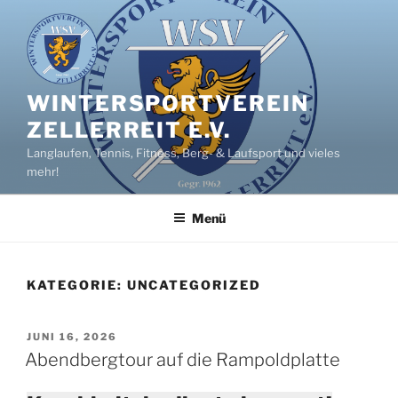
Zum
Inhalt
springen
WINTERSPORTVEREIN
ZELLERREIT E.V.
Langlaufen, Tennis, Fitness, Berg- & Laufsport und vieles
mehr!
Menü
KATEGORIE:
UNCATEGORIZED
VERÖFFENTLICHT
JUNI 16, 2026
AM
Abendbergtour auf die Rampoldplatte