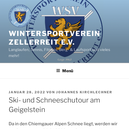
Zum
Inhalt
springen
WINTERSPORTVEREIN
ZELLERREIT E.V.
Langlaufen, Tennis, Fitness, Berg- & Laufsport und vieles
mehr!
Menü
VERÖFFENTLICHT
JANUAR 28, 2022
VON
JOHANNES KIRCHLECHNER
AM
Ski- und Schneeschutour am
Geigelstein
Da in den Chiemgauer Alpen Schnee liegt, werden wir