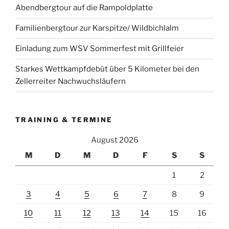
Abendbergtour auf die Rampoldplatte
Familienbergtour zur Karspitze/ Wildbichlalm
Einladung zum WSV Sommerfest mit Grillfeier
Starkes Wettkampfdebüt über 5 Kilometer bei den
Zellerreiter Nachwuchsläufern
TRAINING & TERMINE
August 2026
M
D
M
D
F
S
S
1
2
3
4
5
6
7
8
9
10
11
12
13
14
15
16