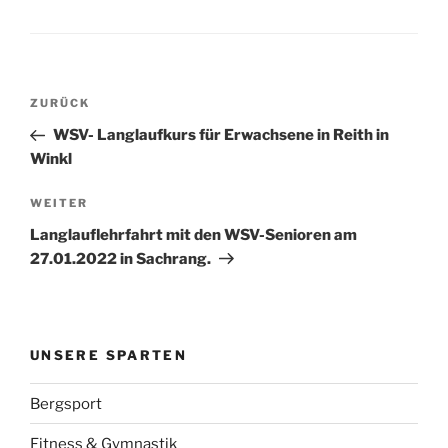
Beitragsnavigation
Vorheriger
ZURÜCK
Beitrag
WSV- Langlaufkurs für Erwachsene in Reith in
Winkl
Nächster
WEITER
Beitrag
Langlauflehrfahrt mit den WSV-Senioren am
27.01.2022 in Sachrang.
UNSERE SPARTEN
Bergsport
Fitness & Gymnastik