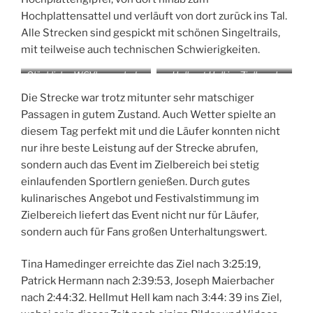
Hochplattensattel und verläuft von dort zurück ins Tal.
Alle Strecken sind gespickt mit schönen Singeltrails,
mit teilweise auch technischen Schwierigkeiten.
Glückliche WSVler nach dem
3, 2, 1 … Start! Martin Hell
Das wichtigste im Ziel: Die
Hellmut Hell im Zielkanal
Chiemgau Trail-Run
startete auf der 60
Speicher wieder auffüllen!
Die Strecke war trotz mitunter sehr matschiger
Kilometer Strecke
Passagen in gutem Zustand. Auch Wetter spielte an
diesem Tag perfekt mit und die Läufer konnten nicht
nur ihre beste Leistung auf der Strecke abrufen,
sondern auch das Event im Zielbereich bei stetig
einlaufenden Sportlern genießen. Durch gutes
kulinarisches Angebot und Festivalstimmung im
Zielbereich liefert das Event nicht nur für Läufer,
sondern auch für Fans großen Unterhaltungswert.
Tina Hamedinger erreichte das Ziel nach 3:25:19,
Patrick Hermann nach 2:39:53, Joseph Maierbacher
nach 2:44:32. Hellmut Hell kam nach 3:44: 39 ins Ziel,