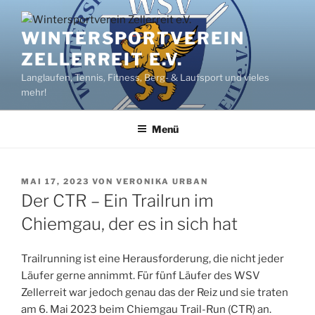
Zum
Inhalt
WINTERSPORTVEREIN
springen
ZELLERREIT E.V.
Langlaufen, Tennis, Fitness, Berg- & Laufsport und vieles
mehr!
Menü
VERÖFFENTLICHT
MAI 17, 2023
VON
VERONIKA URBAN
AM
Der CTR – Ein Trailrun im
Chiemgau, der es in sich hat
Trailrunning ist eine Herausforderung, die nicht jeder
Läufer gerne annimmt. Für fünf Läufer des WSV
Zellerreit war jedoch genau das der Reiz und sie traten
am 6. Mai 2023 beim Chiemgau Trail-Run (CTR) an.