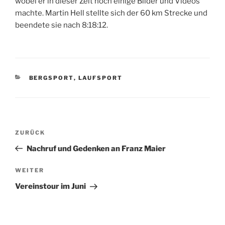
wobei er in dieser Zeit noch einige Bilder und Videos
machte. Martin Hell stellte sich der 60 km Strecke und
beendete sie nach 8:18:12.
KATEGORIEN
BERGSPORT
,
LAUFSPORT
Beitragsnavigation
Vorheriger
ZURÜCK
Beitrag
Nachruf und Gedenken an Franz Maier
Nächster
WEITER
Beitrag
Vereinstour im Juni