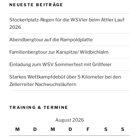
NEUESTE BEITRÄGE
Stockerlplatz-Regen für die WSVler beim Attler Lauf
2026
Abendbergtour auf die Rampoldplatte
Familienbergtour zur Karspitze/ Wildbichlalm
Einladung zum WSV Sommerfest mit Grillfeier
Starkes Wettkampfdebüt über 5 Kilometer bei den
Zellerreiter Nachwuchsläufern
TRAINING & TERMINE
August 2026
M
D
M
D
F
S
S