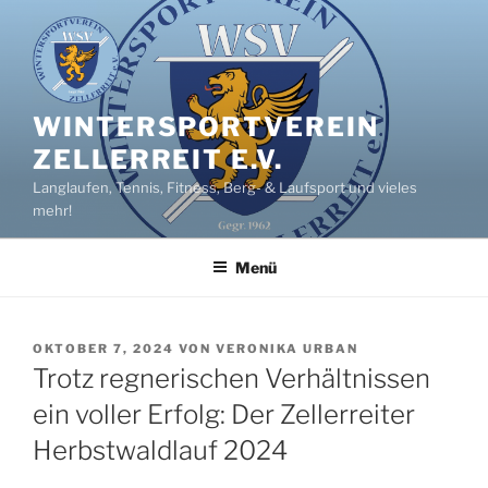
Zum
Inhalt
springen
WINTERSPORTVEREIN
ZELLERREIT E.V.
Langlaufen, Tennis, Fitness, Berg- & Laufsport und vieles
mehr!
Menü
VERÖFFENTLICHT
OKTOBER 7, 2024
VON
VERONIKA URBAN
AM
Trotz regnerischen Verhältnissen
ein voller Erfolg: Der Zellerreiter
Herbstwaldlauf 2024