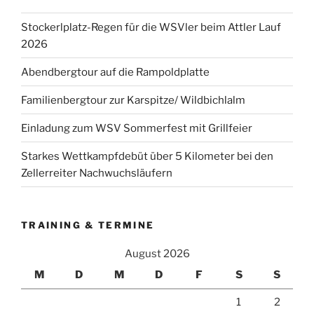
Stockerlplatz-Regen für die WSVler beim Attler Lauf
2026
Abendbergtour auf die Rampoldplatte
Familienbergtour zur Karspitze/ Wildbichlalm
Einladung zum WSV Sommerfest mit Grillfeier
Starkes Wettkampfdebüt über 5 Kilometer bei den
Zellerreiter Nachwuchsläufern
TRAINING & TERMINE
August 2026
M
D
M
D
F
S
S
1
2