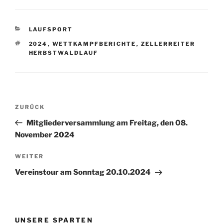
KATEGORIEN
LAUFSPORT
SCHLAGWÖRTER
2024
,
WETTKAMPFBERICHTE
,
ZELLERREITER
HERBSTWALDLAUF
Beitragsnavigation
Vorheriger
ZURÜCK
Beitrag
Mitgliederversammlung am Freitag, den 08.
November 2024
Nächster
WEITER
Beitrag
Vereinstour am Sonntag 20.10.2024
UNSERE SPARTEN