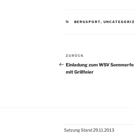
KATEGORIEN
BERGSPORT
,
UNCATEGORI
Beitragsnavigation
Vorheriger
ZURÜCK
Beitrag
Einladung zum WSV Sommerfe
mit Grillfeier
Satzung Stand 29.11.2013