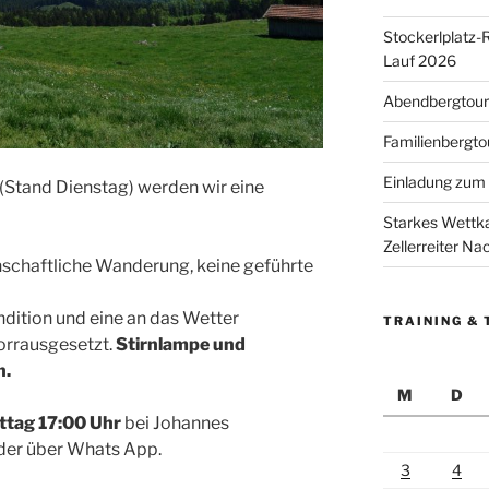
Stockerlplatz-
Lauf 2026
Abendbergtour 
Familienbergto
Einladung zum 
(Stand Dienstag) werden wir eine
Starkes Wettka
Zellerreiter N
nschaftliche Wanderung, keine geführte
ndition und eine an das Wetter
TRAINING & 
orrausgesetzt.
Stirnlampe und
n.
M
D
tag 17:00 Uhr
bei Johannes
der über Whats App.
3
4