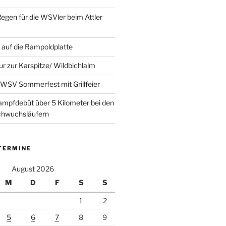
Regen für die WSVler beim Attler
auf die Rampoldplatte
ur zur Karspitze/ Wildbichlalm
WSV Sommerfest mit Grillfeier
mpfdebüt über 5 Kilometer bei den
achwuchsläufern
TERMINE
August 2026
M
D
F
S
S
1
2
5
6
7
8
9