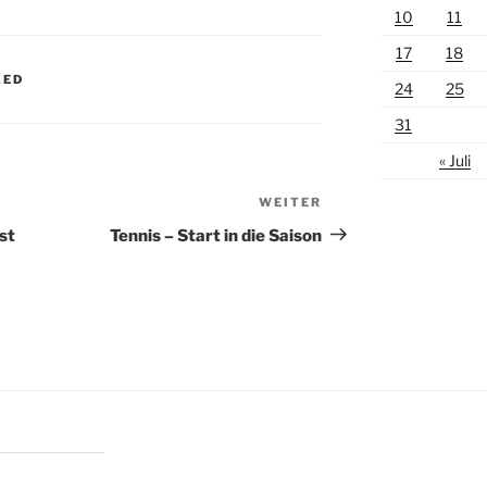
10
11
17
18
ZED
24
25
31
« Juli
WEITER
Nächster
Beitrag
st
Tennis – Start in die Saison