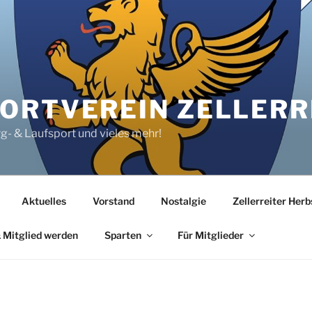
RTVEREIN ZELLERRE
rg- & Laufsport und vieles mehr!
Aktuelles
Vorstand
Nostalgie
Zellerreiter Her
 Mitglied werden
Sparten
Für Mitglieder