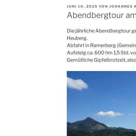
VERÖFFENTLICHT
JUNI 10, 2025
VON
JOHANNES 
AM
Abendbergtour am 
Die jährliche Abendbergtour g
Heuberg.
Abfahrt in Ramerberg (Gemein
Aufsteig ca. 600 hm 1,5 Std. 
Gemütliche Gipfelbrotzeit, also