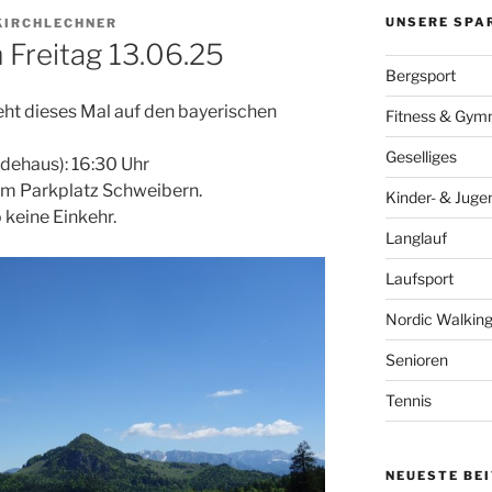
UNSERE SPA
KIRCHLECHNER
Freitag 13.06.25
Bergsport
eht dieses Mal auf den bayerischen
Fitness & Gymn
Geselliges
dehaus): 16:30 Uhr
vom Parkplatz Schweibern.
Kinder- & Juge
 keine Einkehr.
Langlauf
Laufsport
Nordic Walkin
Senioren
Tennis
NEUESTE BE