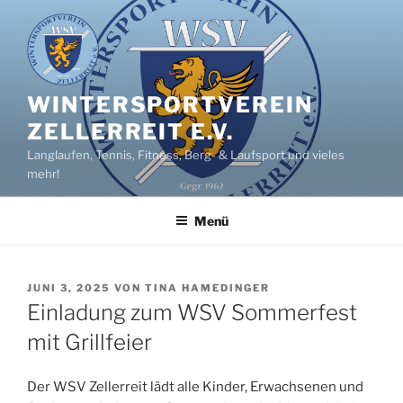
Zum
Inhalt
springen
WINTERSPORTVEREIN
ZELLERREIT E.V.
Langlaufen, Tennis, Fitness, Berg- & Laufsport und vieles
mehr!
Menü
VERÖFFENTLICHT
JUNI 3, 2025
VON
TINA HAMEDINGER
AM
Einladung zum WSV Sommerfest
mit Grillfeier
Der WSV Zellerreit lädt alle Kinder, Erwachsenen und