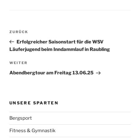
Beitragsnavigation
Vorheriger
ZURÜCK
Beitrag
Erfolgreicher Saisonstart für die WSV
Läuferjugend beim Inndammlauf in Raubling
Nächster
WEITER
Beitrag
Abendbergtour am Freitag 13.06.25
UNSERE SPARTEN
Bergsport
Fitness & Gymnastik