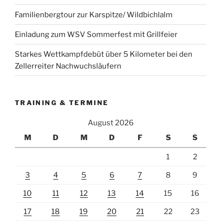
Familienbergtour zur Karspitze/ Wildbichlalm
Einladung zum WSV Sommerfest mit Grillfeier
Starkes Wettkampfdebüt über 5 Kilometer bei den
Zellerreiter Nachwuchsläufern
TRAINING & TERMINE
August 2026
M
D
M
D
F
S
S
1
2
3
4
5
6
7
8
9
10
11
12
13
14
15
16
17
18
19
20
21
22
23