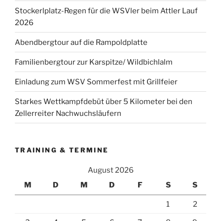
Stockerlplatz-Regen für die WSVler beim Attler Lauf
2026
Abendbergtour auf die Rampoldplatte
Familienbergtour zur Karspitze/ Wildbichlalm
Einladung zum WSV Sommerfest mit Grillfeier
Starkes Wettkampfdebüt über 5 Kilometer bei den
Zellerreiter Nachwuchsläufern
TRAINING & TERMINE
August 2026
M
D
M
D
F
S
S
1
2