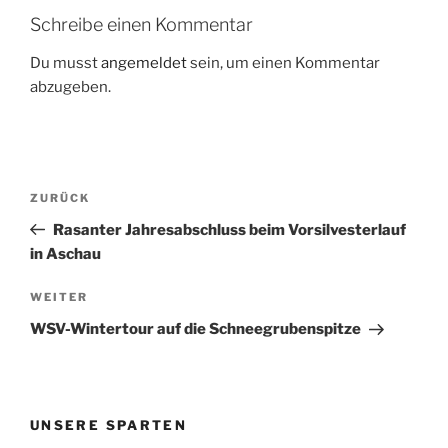
Schreibe einen Kommentar
Du musst
angemeldet
sein, um einen Kommentar
abzugeben.
Beitragsnavigation
Vorheriger
ZURÜCK
Beitrag
Rasanter Jahresabschluss beim Vorsilvesterlauf
in Aschau
Nächster
WEITER
Beitrag
WSV-Wintertour auf die Schneegrubenspitze
UNSERE SPARTEN