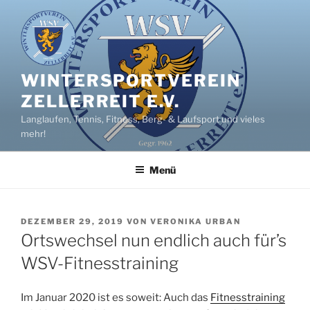
Zum
Inhalt
springen
WINTERSPORTVEREIN
ZELLERREIT E.V.
Langlaufen, Tennis, Fitness, Berg- & Laufsport und vieles
mehr!
Menü
VERÖFFENTLICHT
DEZEMBER 29, 2019
VON
VERONIKA URBAN
AM
Ortswechsel nun endlich auch für’s
WSV-Fitnesstraining
Im Januar 2020 ist es soweit: Auch das
Fitnesstraining