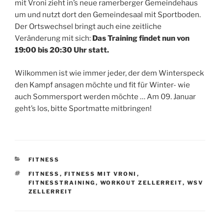
mit Vroni zieht in’s neue ramerberger Gemeindehaus
um und nutzt dort den Gemeindesaal mit Sportboden.
Der Ortswechsel bringt auch eine zeitliche
Veränderung mit sich:
Das Training findet nun von
19:00 bis 20:30 Uhr statt.
Wilkommen ist wie immer jeder, der dem Winterspeck
den Kampf ansagen möchte und fit für Winter- wie
auch Sommersport werden möchte … Am 09. Januar
geht’s los, bitte Sportmatte mitbringen!
KATEGORIEN
FITNESS
SCHLAGWÖRTER
FITNESS
,
FITNESS MIT VRONI
,
FITNESSTRAINING
,
WORKOUT ZELLERREIT
,
WSV
ZELLERREIT