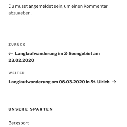
Du musst
angemeldet
sein, um einen Kommentar
abzugeben.
Beitragsnavigation
Vorheriger
ZURÜCK
Beitrag
Langlaufwanderung im 3-Seengebiet am
23.02.2020
Nächster
WEITER
Beitrag
Langlaufwanderung am 08.03.2020 in St. Ulrich
UNSERE SPARTEN
Bergsport