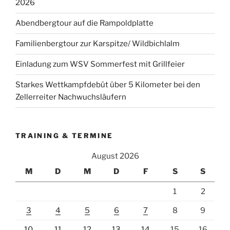
2026
Abendbergtour auf die Rampoldplatte
Familienbergtour zur Karspitze/ Wildbichlalm
Einladung zum WSV Sommerfest mit Grillfeier
Starkes Wettkampfdebüt über 5 Kilometer bei den
Zellerreiter Nachwuchsläufern
TRAINING & TERMINE
August 2026
M
D
M
D
F
S
S
1
2
3
4
5
6
7
8
9
10
11
12
13
14
15
16