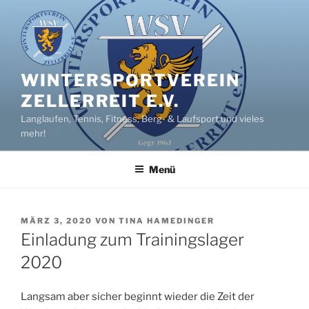
Zum
Inhalt
springen
WINTERSPORTVEREIN
ZELLERREIT E.V.
Langlaufen, Tennis, Fitness, Berg- & Laufsport und vieles
mehr!
Menü
VERÖFFENTLICHT
MÄRZ 3, 2020
VON
TINA HAMEDINGER
AM
Einladung zum Trainingslager
2020
Langsam aber sicher beginnt wieder die Zeit der