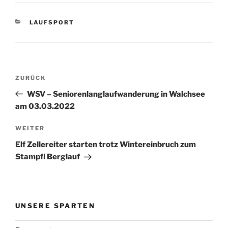
KATEGORIEN
LAUFSPORT
Beitragsnavigation
Vorheriger
ZURÜCK
Beitrag
WSV – Seniorenlanglaufwanderung in Walchsee
am 03.03.2022
Nächster
WEITER
Beitrag
Elf Zellereiter starten trotz Wintereinbruch zum
Stampfl Berglauf
UNSERE SPARTEN