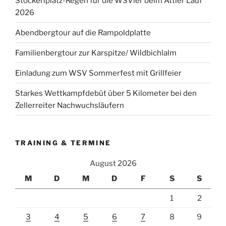
Stockerlplatz-Regen für die WSVler beim Attler Lauf
2026
Abendbergtour auf die Rampoldplatte
Familienbergtour zur Karspitze/ Wildbichlalm
Einladung zum WSV Sommerfest mit Grillfeier
Starkes Wettkampfdebüt über 5 Kilometer bei den
Zellerreiter Nachwuchsläufern
TRAINING & TERMINE
August 2026
M
D
M
D
F
S
S
1
2
3
4
5
6
7
8
9