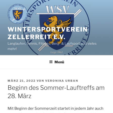
Zum
Inhalt
springen
WINTERSPORTVEREIN
ZELLERREIT E.V.
Langlaufen, Tennis, Fitness, Berg- & Laufsport und vieles
mehr!
Menü
VERÖFFENTLICHT
MÄRZ 21, 2022
VON
VERONIKA URBAN
AM
Beginn des Sommer-Lauftreffs am
28. März
Mit Beginn der Sommerzeit startet in jedem Jahr auch