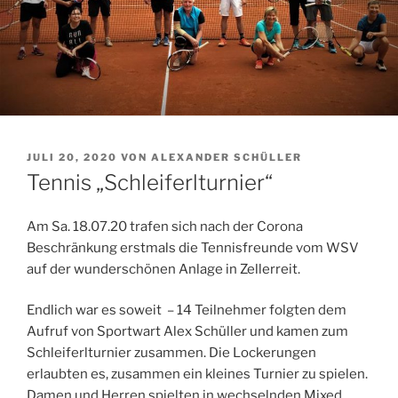
VERÖFFENTLICHT
JULI 20, 2020
VON
ALEXANDER SCHÜLLER
AM
Tennis „Schleiferlturnier“
Am Sa. 18.07.20 trafen sich nach der Corona
Beschränkung erstmals die Tennisfreunde vom WSV
auf der wunderschönen Anlage in Zellerreit.
Endlich war es soweit – 14 Teilnehmer folgten dem
Aufruf von Sportwart Alex Schüller und kamen zum
Schleiferlturnier zusammen. Die Lockerungen
erlaubten es, zusammen ein kleines Turnier zu spielen.
Damen und Herren spielten in wechselnden Mixed