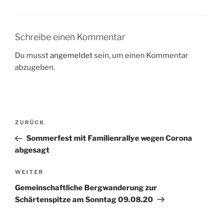
Schreibe einen Kommentar
Du musst
angemeldet
sein, um einen Kommentar
abzugeben.
Beitragsnavigation
Vorheriger
ZURÜCK
Beitrag
Sommerfest mit Familienrallye wegen Corona
abgesagt
Nächster
WEITER
Beitrag
Gemeinschaftliche Bergwanderung zur
Schärtenspitze am Sonntag 09.08.20