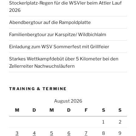
Stockerlplatz-Regen für die WSVler beim Attler Lauf
2026
Abendbergtour auf die Rampoldplatte
Familienbergtour zur Karspitze/ Wildbichlalm
Einladung zum WSV Sommerfest mit Grillfeier
Starkes Wettkampfdebüt über 5 Kilometer bei den
Zellerreiter Nachwuchsläufern
TRAINING & TERMINE
August 2026
M
D
M
D
F
S
S
1
2
3
4
5
6
7
8
9