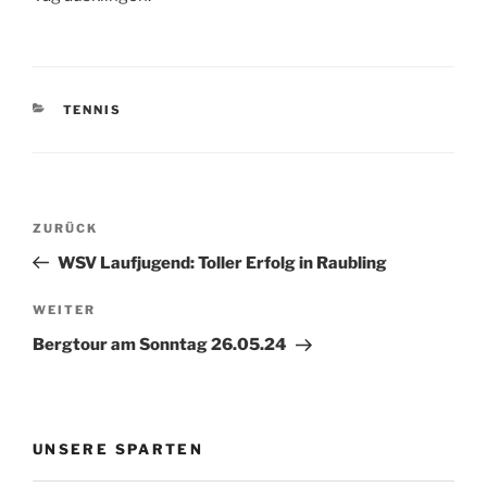
KATEGORIEN
TENNIS
Beitragsnavigation
Vorheriger
ZURÜCK
Beitrag
WSV Laufjugend: Toller Erfolg in Raubling
Nächster
WEITER
Beitrag
Bergtour am Sonntag 26.05.24
UNSERE SPARTEN