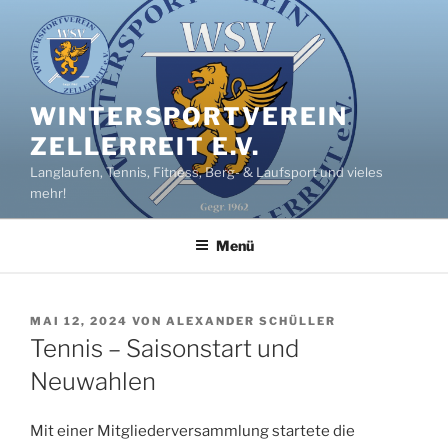
Zum
Inhalt
springen
WINTERSPORTVEREIN
ZELLERREIT E.V.
Langlaufen, Tennis, Fitness, Berg- & Laufsport und vieles
mehr!
Menü
VERÖFFENTLICHT
MAI 12, 2024
VON
ALEXANDER SCHÜLLER
AM
Tennis – Saisonstart und
Neuwahlen
Mit einer Mitgliederversammlung startete die