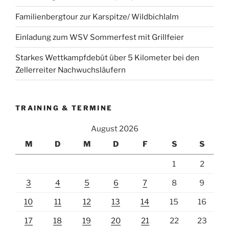
Familienbergtour zur Karspitze/ Wildbichlalm
Einladung zum WSV Sommerfest mit Grillfeier
Starkes Wettkampfdebüt über 5 Kilometer bei den
Zellerreiter Nachwuchsläufern
TRAINING & TERMINE
August 2026
M
D
M
D
F
S
S
1
2
3
4
5
6
7
8
9
10
11
12
13
14
15
16
17
18
19
20
21
22
23