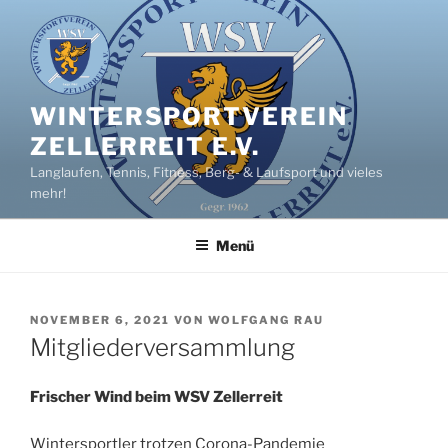
Zum
Inhalt
springen
WINTERSPORTVEREIN
ZELLERREIT E.V.
Langlaufen, Tennis, Fitness, Berg- & Laufsport und vieles
mehr!
Menü
VERÖFFENTLICHT
NOVEMBER 6, 2021
VON
WOLFGANG RAU
AM
Mitgliederversammlung
Frischer Wind beim WSV Zellerreit
Wintersportler trotzen Corona-Pandemie